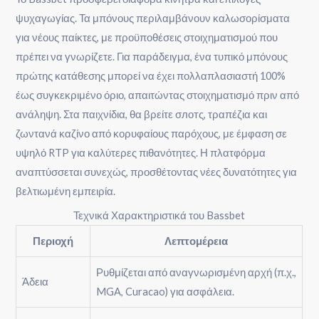
ψυχαγωγίας. Τα μπόνους περιλαμβάνουν καλωσορίσματα
για νέους παίκτες, με προϋποθέσεις στοιχηματισμού που
πρέπει να γνωρίζετε. Για παράδειγμα, ένα τυπικό μπόνους
πρώτης κατάθεσης μπορεί να έχει πολλαπλασιαστή 100%
έως συγκεκριμένο όριο, απαιτώντας στοιχηματισμό πριν από
ανάληψη. Στα παιχνίδια, θα βρείτε σлотς, τραπέζια και
ζωντανά καζίνο από κορυφαίους παρόχους, με έμφαση σε
υψηλό RTP για καλύτερες πιθανότητες. Η πλατφόρμα
αναπτύσσεται συνεχώς, προσθέτοντας νέες δυνατότητες για
βελτιωμένη εμπειρία.
Τεχνικά Χαρακτηριστικά του Bassbet
Περιοχή
Λεπτομέρεια
Ρυθμίζεται από αναγνωρισμένη αρχή (π.χ.,
Άδεια
MGA, Curacao) για ασφάλεια.