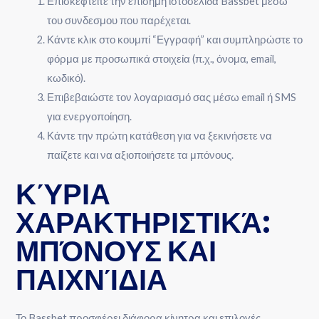
Επισκεφτείτε την επίσημη ιστοσελίδα Bassbet μέσω
του συνδεσμου που παρέχεται.
Κάντε κλικ στο κουμπί “Εγγραφή” και συμπληρώστε το
φόρμα με προσωπικά στοιχεία (π.χ., όνομα, email,
κωδικό).
Επιβεβαιώστε τον λογαριασμό σας μέσω email ή SMS
για ενεργοποίηση.
Κάντε την πρώτη κατάθεση για να ξεκινήσετε να
παίζετε και να αξιοποιήσετε τα μπόνους.
ΚΎΡΙΑ
ΧΑΡΑΚΤΗΡΙΣΤΙΚΆ:
ΜΠΌΝΟΥΣ ΚΑΙ
ΠΑΙΧΝΊΔΙΑ
Το Bassbet προσφέρει διάφορα κίνητρα και επιλογές