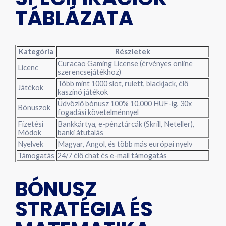
TÁBLÁZATA
Kategória
Részletek
Curacao Gaming License (érvényes online
Licenc
szerencsejátékhoz)
Több mint 1000 slot, rulett, blackjack, élő
Játékok
kaszinó játékok
Üdvözlő bónusz 100% 10.000 HUF-ig, 30x
Bónuszok
fogadási követelménnyel
Fizetési
Bankkártya, e-pénztárcák (Skrill, Neteller),
Módok
banki átutalás
Nyelvek
Magyar, Angol, és több más európai nyelv
Támogatás
24/7 élő chat és e-mail támogatás
BÓNUSZ
STRATÉGIA ÉS