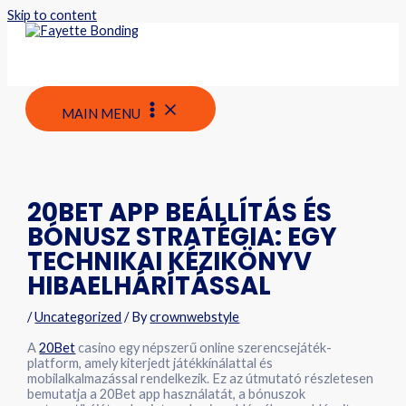
Skip to content
24/7 Bail Agents are ready to help
MAIN MENU
20BET APP BEÁLLÍTÁS ÉS
BÓNUSZ STRATÉGIA: EGY
TECHNIKAI KÉZIKÖNYV
HIBAELHÁRÍTÁSSAL
/
Uncategorized
/ By
crownwebstyle
A
20Bet
casino egy népszerű online szerencsejáték-
platform, amely kiterjedt játékkínálattal és
mobilalkalmazással rendelkezik. Ez az útmutató részletesen
bemutatja a 20Bet app használatát, a bónuszok