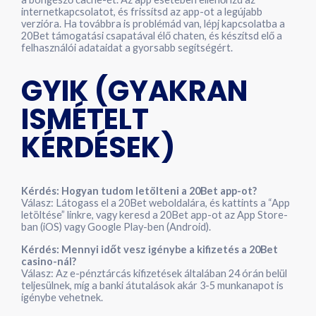
internetkapcsolatot, és frissítsd az app-ot a legújabb
verzióra. Ha továbbra is problémád van, lépj kapcsolatba a
20Bet támogatási csapatával élő chaten, és készítsd elő a
felhasználói adataidat a gyorsabb segítségért.
GYIK (GYAKRAN
ISMÉTELT
KÉRDÉSEK)
Kérdés: Hogyan tudom letölteni a 20Bet app-ot?
Válasz: Látogass el a 20Bet weboldalára, és kattints a “App
letöltése” linkre, vagy keresd a 20Bet app-ot az App Store-
ban (iOS) vagy Google Play-ben (Android).
Kérdés: Mennyi időt vesz igénybe a kifizetés a 20Bet
casino-nál?
Válasz: Az e-pénztárcás kifizetések általában 24 órán belül
teljesülnek, míg a banki átutalások akár 3-5 munkanapot is
igénybe vehetnek.