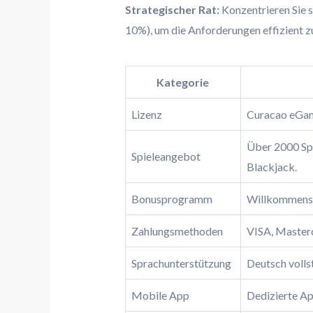
Strategischer Rat:
Konzentrieren Sie s
10%), um die Anforderungen effizient zu
Kategorie
Lizenz
Curacao eGami
Über 2000 Spi
Spieleangebot
Blackjack.
Bonusprogramm
Willkommensbo
Zahlungsmethoden
VISA, Masterc
Sprachunterstützung
Deutsch volls
Mobile App
Dedizierte Ap