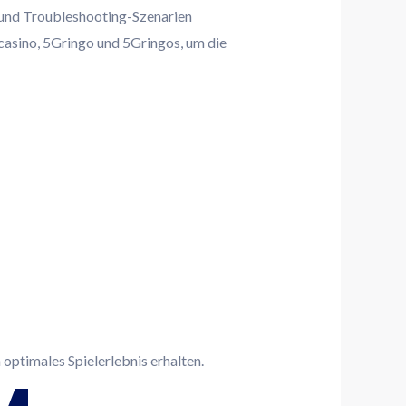
ke und Troubleshooting-Szenarien
 casino, 5Gringo und 5Gringos, um die
 optimales Spielerlebnis erhalten.