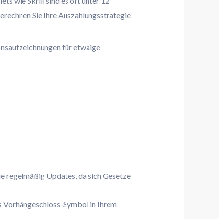
s wie Skrill sind es oft unter 12
erechnen Sie Ihre Auszahlungsstrategie
onsaufzeichnungen für etwaige
ie regelmäßig Updates, da sich Gesetze
as Vorhängeschloss-Symbol in Ihrem