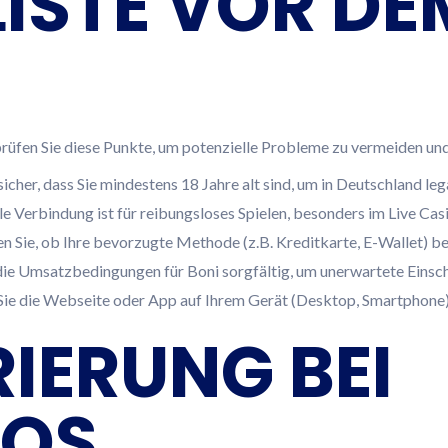
ISTE VOR DE
rüfen Sie diese Punkte, um potenzielle Probleme zu vermeiden und
sicher, dass Sie mindestens 18 Jahre alt sind, um in Deutschland leg
le Verbindung ist für reibungsloses Spielen, besonders im Live Casi
 Sie, ob Ihre bevorzugte Methode (z.B. Kreditkarte, E-Wallet) be
die Umsatzbedingungen für Boni sorgfältig, um unerwartete Eins
Sie die Webseite oder App auf Ihrem Gerät (Desktop, Smartphone)
RIERUNG BEI
GOS