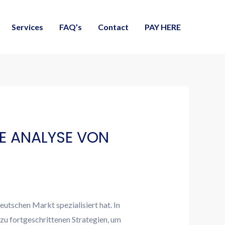
Call Now
Services
FAQ’s
Contact
PAY HERE
E ANALYSE VON
deutschen Markt spezialisiert hat. In
 zu fortgeschrittenen Strategien, um