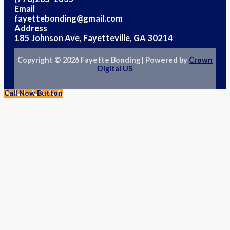
Email
fayettebonding@gmail.com
Address
185 Johnson Ave, Fayetteville, GA 30214
Copyright © 2026 Fayette Bonding | Powered by
Crown
Digital US
Call Now Button