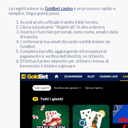
La registrazione su
Goldbet casino
è un processo rapido e
semplice. Segui questi passi:
Accedi al sito ufficiale tramite il link fornito.
Clicca sul pulsante “Registrati” in alto a destra.
Inserisci i tuoi dati personali, come nome, email e data
di nascita.
Conferma la tua email cliccando sul link inviato da
Goldbet.
Completa il profilo aggiungendo informazioni di
pagamento e verifica dell’identità, se richiesto.
Effettua il primo deposito per attivare i bonus di
benvenuto e iniziare a giocare.