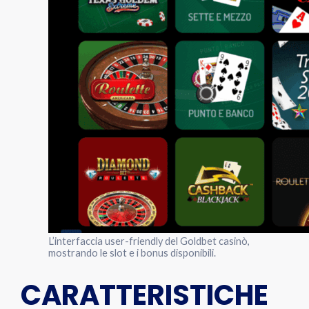
L’interfaccia user-friendly del Goldbet casinò,
mostrando le slot e i bonus disponibili.
CARATTERISTICHE