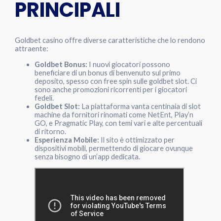
PRINCIPALI
Goldbet casino offre diverse caratteristiche che lo rendono
attraente:
Goldbet Bonus:
I nuovi giocatori possono
beneficiare di un bonus di benvenuto sul primo
deposito, spesso con free spin sulle goldbet slot. Ci
sono anche promozioni ricorrenti per i giocatori
fedeli.
Goldbet Slot:
La piattaforma vanta centinaia di slot
machine da fornitori rinomati come NetEnt, Play’n
GO, e Pragmatic Play, con temi vari e alte percentuali
di ritorno.
Esperienza Mobile:
Il sito è ottimizzato per
dispositivi mobili, permettendo di giocare ovunque
senza bisogno di un’app dedicata.