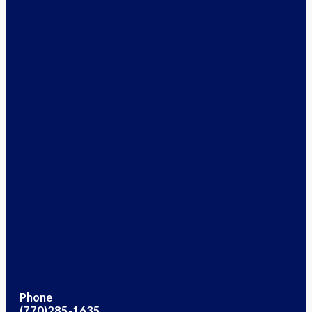
Phone
(770)285-1635