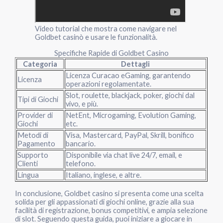
Video tutorial che mostra come navigare nel
Goldbet casinò e usare le funzionalità.
Specifiche Rapide di Goldbet Casino
Categoria
Dettagli
Licenza Curacao eGaming, garantendo
Licenza
operazioni regolamentate.
Slot, roulette, blackjack, poker, giochi dal
Tipi di Giochi
vivo, e più.
Provider di
NetEnt, Microgaming, Evolution Gaming,
Giochi
etc.
Metodi di
Visa, Mastercard, PayPal, Skrill, bonifico
Pagamento
bancario.
Supporto
Disponibile via chat live 24/7, email, e
Clienti
telefono.
Lingua
Italiano, inglese, e altre.
In conclusione, Goldbet casino si presenta come una scelta
solida per gli appassionati di giochi online, grazie alla sua
facilità di registrazione, bonus competitivi, e ampia selezione
di slot. Seguendo questa guida, puoi iniziare a giocare in