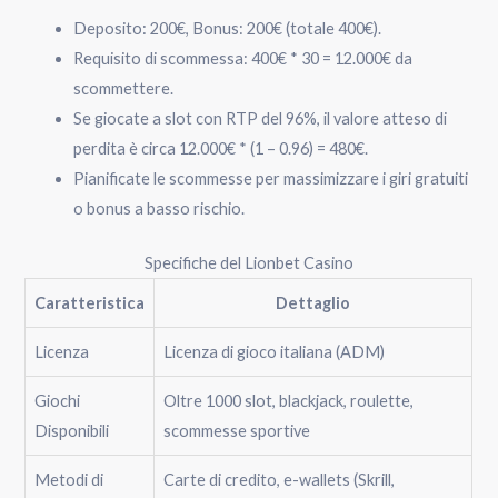
Deposito: 200€, Bonus: 200€ (totale 400€).
Requisito di scommessa: 400€ * 30 = 12.000€ da
scommettere.
Se giocate a slot con RTP del 96%, il valore atteso di
perdita è circa 12.000€ * (1 – 0.96) = 480€.
Pianificate le scommesse per massimizzare i giri gratuiti
o bonus a basso rischio.
Specifiche del Lionbet Casino
Caratteristica
Dettaglio
Licenza
Licenza di gioco italiana (ADM)
Giochi
Oltre 1000 slot, blackjack, roulette,
Disponibili
scommesse sportive
Metodi di
Carte di credito, e-wallets (Skrill,