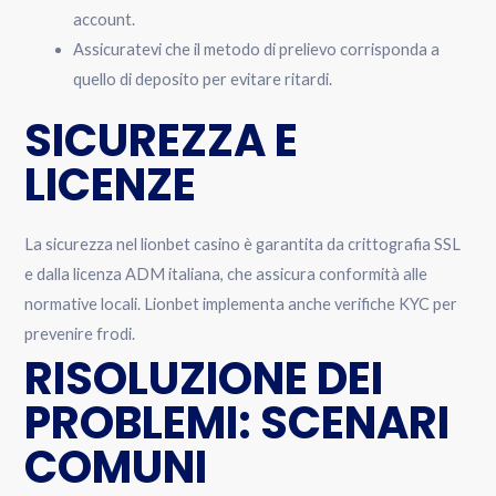
account.
Assicuratevi che il metodo di prelievo corrisponda a
quello di deposito per evitare ritardi.
SICUREZZA E
LICENZE
La sicurezza nel lionbet casino è garantita da crittografia SSL
e dalla licenza ADM italiana, che assicura conformità alle
normative locali. Lionbet implementa anche verifiche KYC per
prevenire frodi.
RISOLUZIONE DEI
PROBLEMI: SCENARI
COMUNI