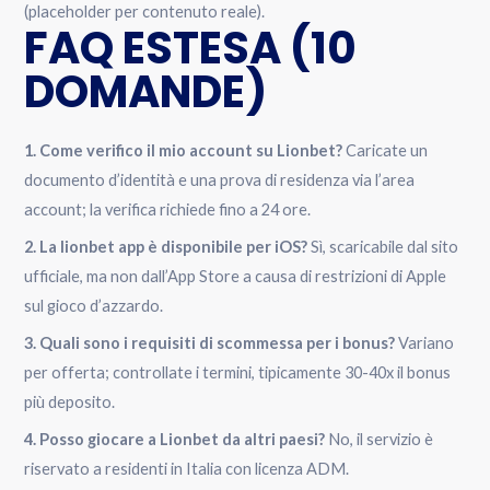
(placeholder per contenuto reale).
FAQ ESTESA (10
DOMANDE)
1. Come verifico il mio account su Lionbet?
Caricate un
documento d’identità e una prova di residenza via l’area
account; la verifica richiede fino a 24 ore.
2. La lionbet app è disponibile per iOS?
Sì, scaricabile dal sito
ufficiale, ma non dall’App Store a causa di restrizioni di Apple
sul gioco d’azzardo.
3. Quali sono i requisiti di scommessa per i bonus?
Variano
per offerta; controllate i termini, tipicamente 30-40x il bonus
più deposito.
4. Posso giocare a Lionbet da altri paesi?
No, il servizio è
riservato a residenti in Italia con licenza ADM.