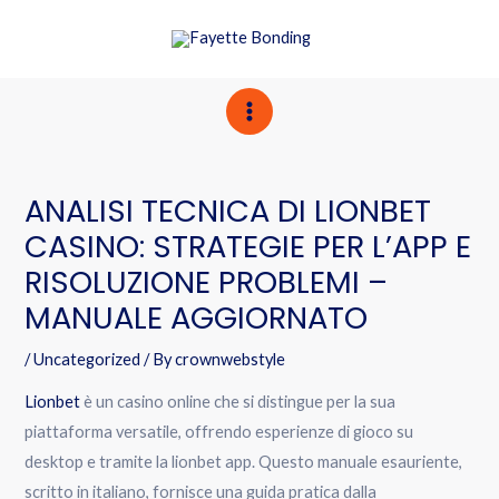
24/7 Bail Agents are ready to help
Call Now
ANALISI TECNICA DI LIONBET
CASINO: STRATEGIE PER L’APP E
RISOLUZIONE PROBLEMI –
MANUALE AGGIORNATO
/
Uncategorized
/ By
crownwebstyle
Lionbet
è un casino online che si distingue per la sua
piattaforma versatile, offrendo esperienze di gioco su
desktop e tramite la lionbet app. Questo manuale esauriente,
scritto in italiano, fornisce una guida pratica dalla