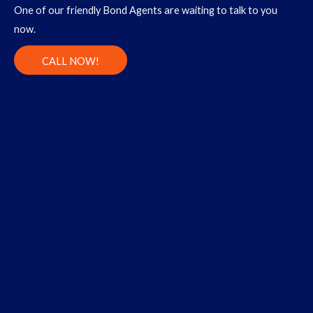
One of our friendly Bond Agents are waiting to talk to you
now.
CALL NOW!