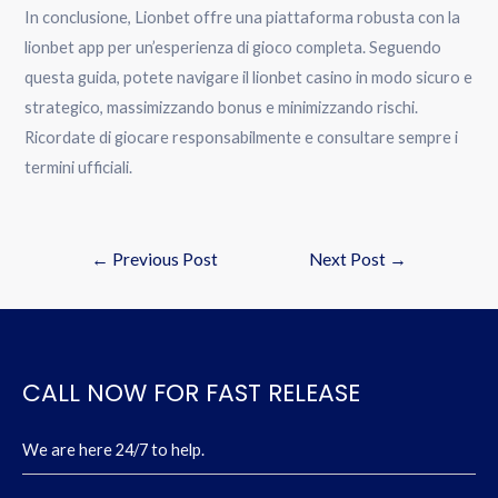
In conclusione, Lionbet offre una piattaforma robusta con la
lionbet app per un’esperienza di gioco completa. Seguendo
questa guida, potete navigare il lionbet casino in modo sicuro e
strategico, massimizzando bonus e minimizzando rischi.
Ricordate di giocare responsabilmente e consultare sempre i
termini ufficiali.
←
Previous Post
Next Post
→
CALL NOW FOR FAST RELEASE
We are here 24/7 to help.