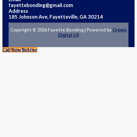
fayettebonding@gmail.com
Address
185 Johnson Ave, Fayetteville, GA 30214
Copyright © 2026 Fayette Bonding | Powered by
Crown
Digital US
Call Now Button