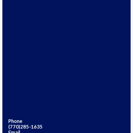
Phone
(770)285-1635
Email