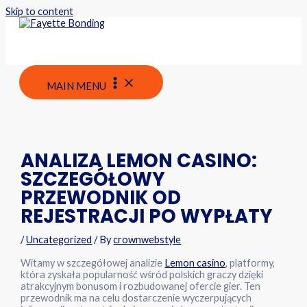
Skip to content
24/7 Bail Agents are ready to help
MAIN MENU
ANALIZA LEMON CASINO:
SZCZEGÓŁOWY
PRZEWODNIK OD
REJESTRACJI PO WYPŁATY
/
Uncategorized
/ By
crownwebstyle
Witamy w szczegółowej analizie
Lemon casino
, platformy,
która zyskała popularność wśród polskich graczy dzięki
atrakcyjnym bonusom i rozbudowanej ofercie gier. Ten
przewodnik ma na celu dostarczenie wyczerpujących