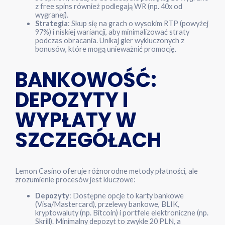
z free spins również podlegają WR (np. 40x od
wygranej).
Strategia
: Skup się na grach o wysokim RTP (powyżej
97%) i niskiej wariancji, aby minimalizować straty
podczas obracania. Unikaj gier wykluczonych z
bonusów, które mogą unieważnić promocję.
BANKOWOŚĆ:
DEPOZYTY I
WYPŁATY W
SZCZEGÓŁACH
Lemon Casino oferuje różnorodne metody płatności, ale
zrozumienie procesów jest kluczowe:
Depozyty
: Dostępne opcje to karty bankowe
(Visa/Mastercard), przelewy bankowe, BLIK,
kryptowaluty (np. Bitcoin) i portfele elektroniczne (np.
Skrill). Minimalny depozyt to zwykle 20 PLN, a