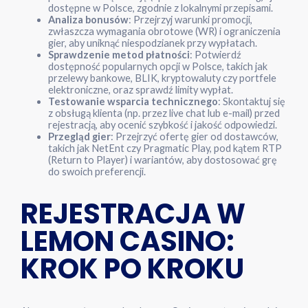
dostępne w Polsce, zgodnie z lokalnymi przepisami.
Analiza bonusów
: Przejrzyj warunki promocji,
zwłaszcza wymagania obrotowe (WR) i ograniczenia
gier, aby uniknąć niespodzianek przy wypłatach.
Sprawdzenie metod płatności
: Potwierdź
dostępność popularnych opcji w Polsce, takich jak
przelewy bankowe, BLIK, kryptowaluty czy portfele
elektroniczne, oraz sprawdź limity wypłat.
Testowanie wsparcia technicznego
: Skontaktuj się
z obsługą klienta (np. przez live chat lub e-mail) przed
rejestracją, aby ocenić szybkość i jakość odpowiedzi.
Przegląd gier
: Przejrzyć ofertę gier od dostawców,
takich jak NetEnt czy Pragmatic Play, pod kątem RTP
(Return to Player) i wariantów, aby dostosować grę
do swoich preferencji.
REJESTRACJA W
LEMON CASINO:
KROK PO KROKU