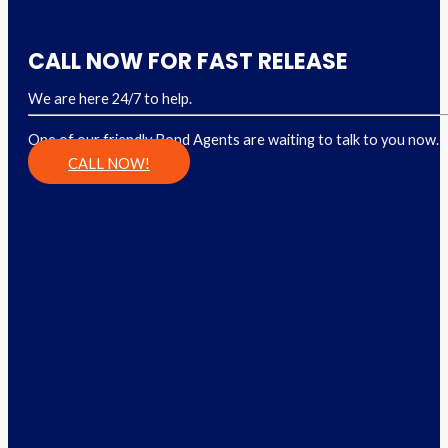
CALL NOW FOR FAST RELEASE
We are here 24/7 to help.
One of our friendly Bond Agents are waiting to talk to you now.
CALL NOW!