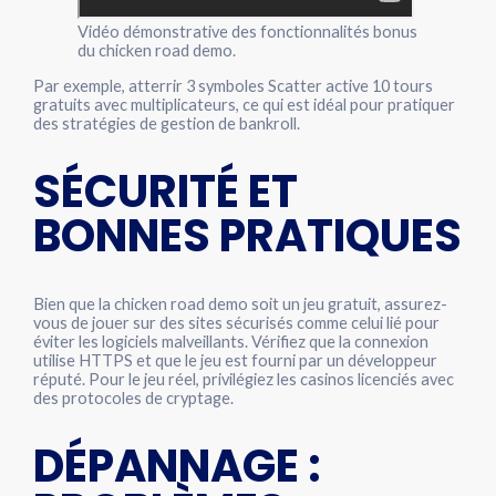
Vidéo démonstrative des fonctionnalités bonus
du chicken road demo.
Par exemple, atterrir 3 symboles Scatter active 10 tours
gratuits avec multiplicateurs, ce qui est idéal pour pratiquer
des stratégies de gestion de bankroll.
SÉCURITÉ ET
BONNES PRATIQUES
Bien que la chicken road demo soit un jeu gratuit, assurez-
vous de jouer sur des sites sécurisés comme celui lié pour
éviter les logiciels malveillants. Vérifiez que la connexion
utilise HTTPS et que le jeu est fourni par un développeur
réputé. Pour le jeu réel, privilégiez les casinos licenciés avec
des protocoles de cryptage.
DÉPANNAGE :