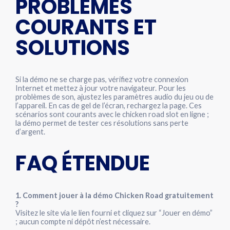
PROBLÈMES
COURANTS ET
SOLUTIONS
Si la démo ne se charge pas, vérifiez votre connexion
Internet et mettez à jour votre navigateur. Pour les
problèmes de son, ajustez les paramètres audio du jeu ou de
l’appareil. En cas de gel de l’écran, rechargez la page. Ces
scénarios sont courants avec le chicken road slot en ligne ;
la démo permet de tester ces résolutions sans perte
d’argent.
FAQ ÉTENDUE
1. Comment jouer à la démo Chicken Road gratuitement
?
Visitez le site via le lien fourni et cliquez sur “Jouer en démo”
; aucun compte ni dépôt n’est nécessaire.