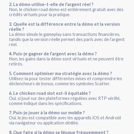
2. La démo utilise-t-elle de l’argent réel ?
Non, le chicken road demo est entièrement gratuit avec des
crédits virtuels pour la pratique.
3. Quelle est la différence entre la démo et la version
réelle ?
La démo simule le gameplay sans transactions financières,
tandis que la version réelle permet des paris avec de l’argent
réel.
4. Puis-je gagner de l’argent avec la démo ?
Non, les gains dans la démo sont virtuels et ne peuvent être
retirés.
5. Comment optimiser ma stratégie avec la démo ?
Utilisez-la pour tester différentes mises et comprendre les
déclencheurs de bonus, comme les symboles Scatter.
6. Le chicken road slot est-il équitable ?
Oui, si joué sur des plateformes régulées avec RTP vérifié,
comme indiqué dans les spécifications.
7. Puis-je jouer à la démo sur mobile ?
Oui, le jeu est compatible avec les appareils iOS et Android
via navigateur ou application dédiée.
8. Que faire si la démo se bloque fréquemment ?