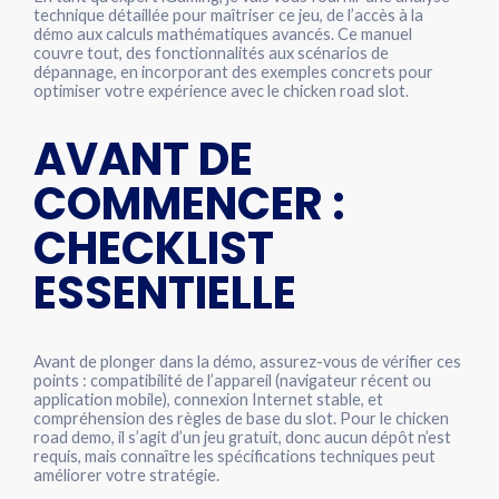
technique détaillée pour maîtriser ce jeu, de l’accès à la
démo aux calculs mathématiques avancés. Ce manuel
couvre tout, des fonctionnalités aux scénarios de
dépannage, en incorporant des exemples concrets pour
optimiser votre expérience avec le chicken road slot.
AVANT DE
COMMENCER :
CHECKLIST
ESSENTIELLE
Avant de plonger dans la démo, assurez-vous de vérifier ces
points : compatibilité de l’appareil (navigateur récent ou
application mobile), connexion Internet stable, et
compréhension des règles de base du slot. Pour le chicken
road demo, il s’agit d’un jeu gratuit, donc aucun dépôt n’est
requis, mais connaître les spécifications techniques peut
améliorer votre stratégie.