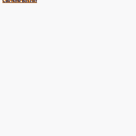
Call Now Button