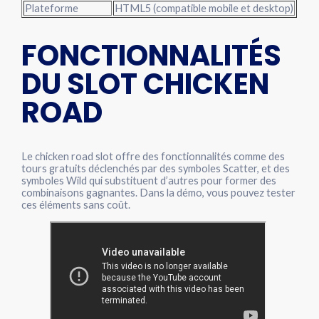
Plateforme
HTML5 (compatible mobile et desktop)
FONCTIONNALITÉS
DU SLOT CHICKEN
ROAD
Le chicken road slot offre des fonctionnalités comme des
tours gratuits déclenchés par des symboles Scatter, et des
symboles Wild qui substituent d’autres pour former des
combinaisons gagnantes. Dans la démo, vous pouvez tester
ces éléments sans coût.