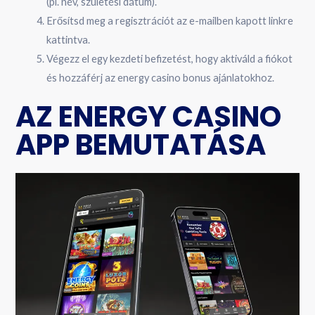
(pl. név, születési dátum).
Erősítsd meg a regisztrációt az e-mailben kapott linkre
kattintva.
Végezz el egy kezdeti befizetést, hogy aktiváld a fiókot
és hozzáférj az energy casino bonus ajánlatokhoz.
AZ ENERGY CASINO
APP BEMUTATÁSA