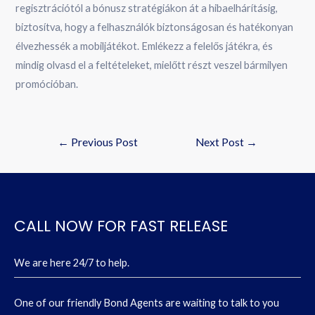
regisztrációtól a bónusz stratégiákon át a hibaelhárításig,
biztosítva, hogy a felhasználók biztonságosan és hatékonyan
élvezhessék a mobiljátékot. Emlékezz a felelős játékra, és
mindig olvasd el a feltételeket, mielőtt részt veszel bármilyen
promócióban.
←
Previous Post
Next Post
→
CALL NOW FOR FAST RELEASE
We are here 24/7 to help.
One of our friendly Bond Agents are waiting to talk to you