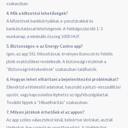
szakaszban.
4. Mik a kifizetési lehetőségek?
A kifizetések bankkártyákkal, e-penztárakkal és
bankátutalással lehetségesek. A feldolgozási idő 1-3
munkanap, a minimális összeg 1000 HUF.
5. Biztonságos-e az Energy Casino app?
Igen, az app SSL titkosítással, érvényes licenccel és felelős
játék eszközökkel rendelkezik. A biztonsági részletek a
“Biztonsági intézkedések” szakaszban találhatók.
6. Hogyan lehet elhárítani a bejelentkezési problémákat?
Ellenőrizd a hitelesítő adatokat, használd a jelszó-visszaállítási
opciót, vagy kapcsolatba léphetsz az ügyfélszolgálattal.
További tippek a “Hibaelhárítás” szakaszban.
7. Milyen játékok érhetőek el az appon?
Az app széles választékot kínál, beleértve slotokat, asztali
játékokat, live casinót és sportfogadást. A játékkínálat