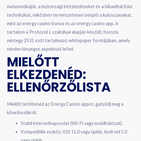
matematikáját, a biztonsági intézkedéseket és a hibaelhárítási
technikákat, miközben természetesen beépíti a kulcsszavakat,
mint az energy casino bonus és az energy casino app. A
tartalom a Protocol L szabályai alapján készült, hosszú,
mintegy 2531 szót tartalmazó whitepaper formájában, amely
minden lényeges aspektust lefed.
MIELŐTT
ELKEZDENÉD:
ELLENŐRZŐLISTA
Mielőtt letöltenéd az Energy Casino appot, győződj meg a
következőkről:
Stabil internetkapcsolat (Wi-Fi vagy mobilhálózat).
Kompatibilis eszköz: iOS 11.0 vagy újabb, Android 5.0
vagy újabb.