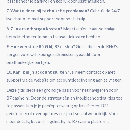
RTP, beheer je bankroll en gebruik bonusstrategieën.
7. Wat te doen bij technische problemen?
Gebruik de 24/7
live chat of e-mail support voor snelle hulp.
8. Zijn er verborgen kosten?
Meestal niet, maar sommige
betaalmethoden kunnen transactiekosten hebben.
9. Hoe werkt de RNG bij B7 casino?
Gecertificeerde RNG’s
zorgen voor willekeurige uitkomsten, geaudit door
onafhankelijke partijen.
10. Kan ik mijn account sluiten?
Ja, neem contact op met
support via de website om accountdeactivering aan te vragen.
Deze gids biedt een grondige basis voor het navigeren door
B7 casino nl. Door de strategieën en troubleshooting-tips toe
te passen, kun je je gaming-ervaring optimaliseren. Blijf
geïnformeerd over updates en speel verantwoordelijk. Voor
meer details, bezoek regelmatig de B7 casino platform.