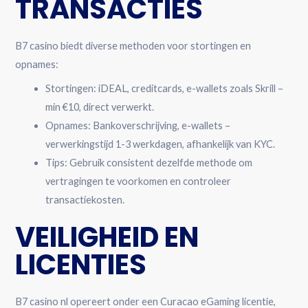
TRANSACTIES
B7 casino biedt diverse methoden voor stortingen en
opnames:
Stortingen: iDEAL, creditcards, e-wallets zoals Skrill –
min €10, direct verwerkt.
Opnames: Bankoverschrijving, e-wallets –
verwerkingstijd 1-3 werkdagen, afhankelijk van KYC.
Tips: Gebruik consistent dezelfde methode om
vertragingen te voorkomen en controleer
transactiekosten.
VEILIGHEID EN
LICENTIES
B7 casino nl opereert onder een Curacao eGaming licentie,