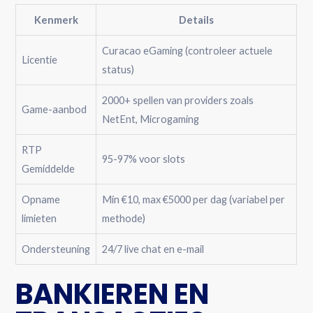
Kenmerk
Details
Curacao eGaming (controleer actuele
Licentie
status)
2000+ spellen van providers zoals
Game-aanbod
NetEnt, Microgaming
RTP
95-97% voor slots
Gemiddelde
Opname
Min €10, max €5000 per dag (variabel per
limieten
methode)
Ondersteuning
24/7 live chat en e-mail
BANKIEREN EN