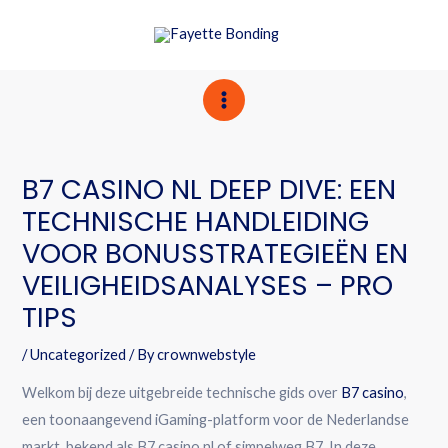
24/7 Bail Agents are ready to help
Call Now
B7 CASINO NL DEEP DIVE: EEN
TECHNISCHE HANDLEIDING
VOOR BONUSSTRATEGIEËN EN
VEILIGHEIDSANALYSES – PRO
TIPS
/
Uncategorized
/ By
crownwebstyle
Welkom bij deze uitgebreide technische gids over
B7 casino
,
een toonaangevend iGaming-platform voor de Nederlandse
markt, bekend als B7 casino nl of simpelweg B7. In deze