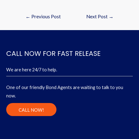
←
Previous Post
Next Post
→
CALL NOW FOR FAST RELEASE
We are here 24/7 to help.
One of our friendly Bond Agents are waiting to talk to you
now.
CALL NOW!