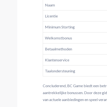
Naam
Licentie
Minimum Storting
Welkomstbonus
Betaalmethoden
Klantenservice
Taalondersteuning
Concluderend, BC Game biedt een betro
aantrekkelijke bonussen. Door deze gids
van actuele aanbiedingen en speel vera