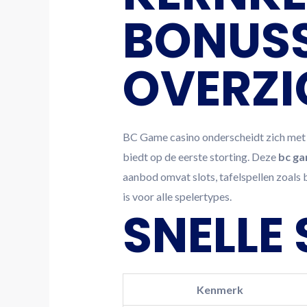
BONUSS
OVERZI
BC Game casino onderscheidt zich met 
biedt op de eerste storting. Deze
bc g
aanbod omvat slots, tafelspellen zoals b
is voor alle spelertypes.
SNELLE 
Kenmerk