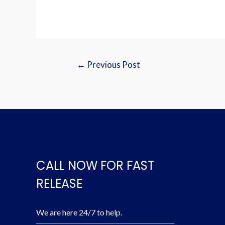
←
Previous Post
CALL NOW FOR FAST
RELEASE
We are here 24/7 to help.