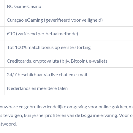
BC Game Casino
Curaçao eGaming (geverifieerd voor veiligheid)
€10 (variërend per betaalmethode)
Tot 100% match bonus op eerste storting
Creditcards, cryptovaluta (bijv. Bitcoin), e-wallets
24/7 beschikbaar via live chat en e-mail
Nederlands en meerdere talen
uwbare en gebruiksvriendelijke omgeving voor online gokken, me
 te volgen, kun je snel profiteren van de
bc game
ervaring. Voor o
ntwoord.