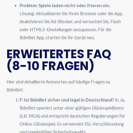
Problem: Spiele laden nicht oder frieren ein.
Lösung: Aktualisieren Sie Ihren Browser oder die App,
deaktivieren Sie Ad-Blocker, und versuchen Sie, Flash
oder HTML5-Einstellungen anzupassen. Für die
BdmBet App, starten Sie Ihr Gerät neu.
ERWEITERTES FAQ
(8-10 FRAGEN)
Hier sind detaillierte Antworten auf häufige Fragen zu
BdmBet:
F: Ist BdmBet sicher und legal in Deutschland?
A: Ja,
BdmBet operiert unter einer gültigen Glücksspiellizenz
(z.B. MGA) und entspricht deutschen Regulierungen für
Online-Glücksspiel. Es verwendet SSL-Verschlüsselung
und regelmäßige Sicherheitsaudits.