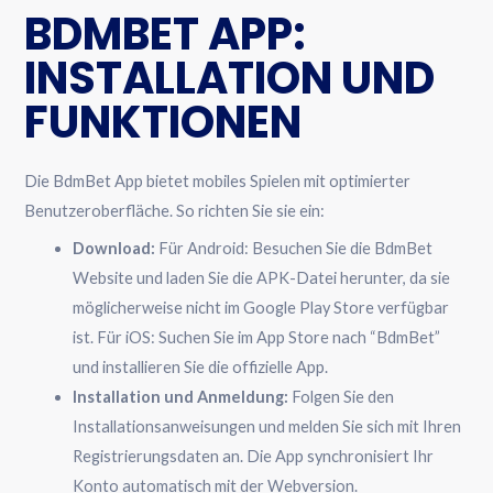
BDMBET APP:
INSTALLATION UND
FUNKTIONEN
Die BdmBet App bietet mobiles Spielen mit optimierter
Benutzeroberfläche. So richten Sie sie ein:
Download:
Für Android: Besuchen Sie die BdmBet
Website und laden Sie die APK-Datei herunter, da sie
möglicherweise nicht im Google Play Store verfügbar
ist. Für iOS: Suchen Sie im App Store nach “BdmBet”
und installieren Sie die offizielle App.
Installation und Anmeldung:
Folgen Sie den
Installationsanweisungen und melden Sie sich mit Ihren
Registrierungsdaten an. Die App synchronisiert Ihr
Konto automatisch mit der Webversion.