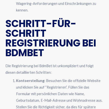
Wagering-Anforderungen und Einschränkungen zu
kennen.
SCHRITT-FÜR-
SCHRITT
REGISTRIERUNG BEI
BDMBET
Die Registrierung bei BdmBet ist unkompliziert und folgt
diesen detaillierten Schritten:
Kontoerstellung:
Besuchen Sie die offizielle Website
und klicken Sie auf “Registrieren”. Füllen Sie das
Formular mit persönlichen Daten wie Name,
Geburtsdatum, E-Mail-Adresse und Wohnadresse aus.
Stellen Sie die Richtigkeit sicher, da dies für spätere