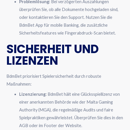
Problemlösung:
Bei verzögerten Auszahlungen
überprüfen Sie, ob alle Dokumente hochgeladen sind,
oder kontaktieren Sie den Support. Nutzen Sie die
BdmBet App für mobile Banking, die zusätzliche
Sicherheitsfeatures wie Fingerabdruck-Scan bietet.
SICHERHEIT UND
LIZENZEN
BdmBet priorisiert Spielersicherheit durch robuste
Maßnahmen:
Lizenzierung:
BdmBet hält eine Glücksspiellizenz von
einer anerkannten Behörde wie der Malta Gaming
Authority (MGA), die regelmäßige Audits und faire
Spielpraktiken gewährleistet. Überprüfen Sie dies in den
AGB oder im Footer der Website.