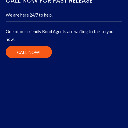
CALL NOW FOR FAST RELEASE
We are here 24/7 to help.
One of our friendly Bond Agents are waiting to talk to you
now.
CALL NOW!