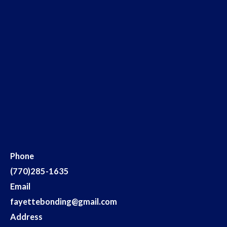
Phone
(770)285-1635
Email
fayettebonding@gmail.com
Address