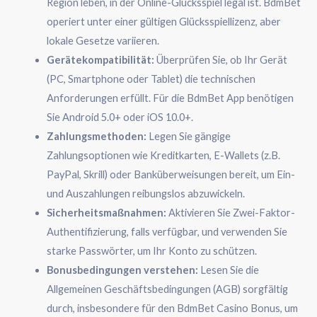
Region leben, in der Online-Glücksspiel legal ist. BdmBet
operiert unter einer gültigen Glücksspiellizenz, aber
lokale Gesetze variieren.
Gerätekompatibilität:
Überprüfen Sie, ob Ihr Gerät
(PC, Smartphone oder Tablet) die technischen
Anforderungen erfüllt. Für die BdmBet App benötigen
Sie Android 5.0+ oder iOS 10.0+.
Zahlungsmethoden:
Legen Sie gängige
Zahlungsoptionen wie Kreditkarten, E-Wallets (z.B.
PayPal, Skrill) oder Banküberweisungen bereit, um Ein-
und Auszahlungen reibungslos abzuwickeln.
Sicherheitsmaßnahmen:
Aktivieren Sie Zwei-Faktor-
Authentifizierung, falls verfügbar, und verwenden Sie
starke Passwörter, um Ihr Konto zu schützen.
Bonusbedingungen verstehen:
Lesen Sie die
Allgemeinen Geschäftsbedingungen (AGB) sorgfältig
durch, insbesondere für den BdmBet Casino Bonus, um