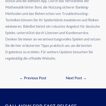
Bonus und die BdmBet App. Durch das Verständnis der
Mathematik hinter Boni, die Nutzung sicherer Banking-
Methoden und das Beherrschen von Troubleshooting-
Techniken können Sie Ihr Spielerlebnis maximieren und Risiken
minimieren. BdmBet bietet ein robustes Angebot für deutsche
Spieler, unterstützt durch Lizenzen und Kundenservice.
Denken Sie immer an verantwortungsvolles Spielen und setzen
Sie die hier erläuterten Tipps praktisch um, um die besten
Ergebnisse zu erzielen. Für weitere Updates besuchen Sie
regelmäßig die offizielle Website.
←
Previous Post
Next Post
→