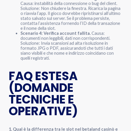
Causa: instabilità della connessione o bug del client.
Soluzione: Non chiudere la finestra. Ricarica la pagina
o riavvia l’app. Il gioco dovrebbe ripristinarsi all’ultimo
stato salvato sul server. Se il problema persiste,
contatta l’assistenza fornendo l’ID della transazione
e il nome della slot.
Scenario 4: Verifica account fallita.
Causa:
documenti non leggibili, dati non corrispondenti.
Soluzione: Invia scansioni ad alta risoluzione in
formato JPG o PDF, assicurandoti che tutti i dati
siano visibili e che nome e indirizzo coincidano con
quelli registrati.
FAQ ESTESA
(DOMANDE
TECNICHE E
OPERATIVE)
1. Qual è la differenza tra le slot nel
betaland casinò
e