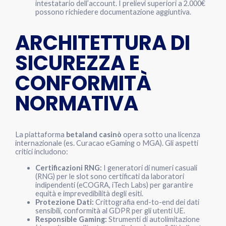
intestatario dell’account. I prelievi superiori a 2.000€
possono richiedere documentazione aggiuntiva.
ARCHITETTURA DI
SICUREZZA E
CONFORMITÀ
NORMATIVA
La piattaforma
betaland casinò
opera sotto una licenza
internazionale (es. Curacao eGaming o MGA). Gli aspetti
critici includono:
Certificazioni RNG:
I generatori di numeri casuali
(RNG) per le slot sono certificati da laboratori
indipendenti (eCOGRA, iTech Labs) per garantire
equità e imprevedibilità degli esiti.
Protezione Dati:
Crittografia end-to-end dei dati
sensibili, conformità al GDPR per gli utenti UE.
Responsible Gaming:
Strumenti di autolimitazione