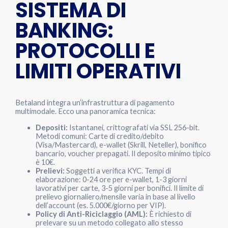
SISTEMA DI
BANKING:
PROTOCOLLI E
LIMITI OPERATIVI
Betaland integra un’infrastruttura di pagamento
multimodale. Ecco una panoramica tecnica:
Depositi:
Istantanei, crittografati via SSL 256-bit.
Metodi comuni: Carte di credito/debito
(Visa/Mastercard), e-wallet (Skrill, Neteller), bonifico
bancario, voucher prepagati. Il deposito minimo tipico
è 10€.
Prelievi:
Soggetti a verifica KYC. Tempi di
elaborazione: 0-24 ore per e-wallet, 1-3 giorni
lavorativi per carte, 3-5 giorni per bonifici. Il limite di
prelievo giornaliero/mensile varia in base al livello
dell’account (es. 5.000€/giorno per VIP).
Policy di Anti-Riciclaggio (AML):
È richiesto di
prelevare su un metodo collegato allo stesso