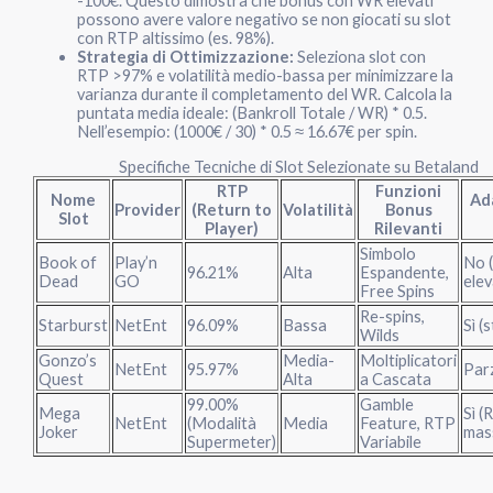
-100€. Questo dimostra che bonus con WR elevati
possono avere valore negativo se non giocati su slot
con RTP altissimo (es. 98%).
Strategia di Ottimizzazione:
Seleziona slot con
RTP >97% e volatilità medio-bassa per minimizzare la
varianza durante il completamento del WR. Calcola la
puntata media ideale: (Bankroll Totale / WR) * 0.5.
Nell’esempio: (1000€ / 30) * 0.5 ≈ 16.67€ per spin.
Specifiche Tecniche di Slot Selezionate su Betaland
RTP
Funzioni
Nome
Ad
Provider
(Return to
Volatilità
Bonus
Slot
Player)
Rilevanti
Simbolo
Book of
Play’n
No 
96.21%
Alta
Espandente,
Dead
GO
elev
Free Spins
Re-spins,
Starburst
NetEnt
96.09%
Bassa
Sì (s
Wilds
Gonzo’s
Media-
Moltiplicatori
NetEnt
95.97%
Par
Quest
Alta
a Cascata
99.00%
Gamble
Mega
Sì 
NetEnt
(Modalità
Media
Feature, RTP
Joker
mas
Supermeter)
Variabile