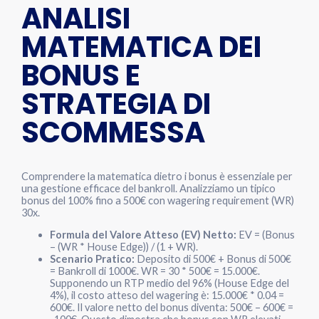
ANALISI
MATEMATICA DEI
BONUS E
STRATEGIA DI
SCOMMESSA
Comprendere la matematica dietro i bonus è essenziale per
una gestione efficace del bankroll. Analizziamo un tipico
bonus del 100% fino a 500€ con wagering requirement (WR)
30x.
Formula del Valore Atteso (EV) Netto:
EV = (Bonus
– (WR * House Edge)) / (1 + WR).
Scenario Pratico:
Deposito di 500€ + Bonus di 500€
= Bankroll di 1000€. WR = 30 * 500€ = 15.000€.
Supponendo un RTP medio del 96% (House Edge del
4%), il costo atteso del wagering è: 15.000€ * 0.04 =
600€. Il valore netto del bonus diventa: 500€ – 600€ =