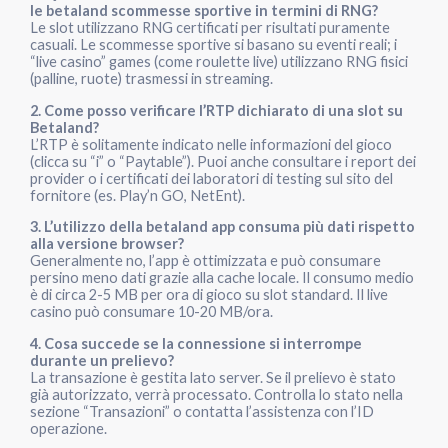
le
betaland scommesse
sportive in termini di RNG?
Le slot utilizzano RNG certificati per risultati puramente
casuali. Le scommesse sportive si basano su eventi reali; i
“live casino” games (come roulette live) utilizzano RNG fisici
(palline, ruote) trasmessi in streaming.
2. Come posso verificare l’RTP dichiarato di una slot su
Betaland?
L’RTP è solitamente indicato nelle informazioni del gioco
(clicca su “i” o “Paytable”). Puoi anche consultare i report dei
provider o i certificati dei laboratori di testing sul sito del
fornitore (es. Play’n GO, NetEnt).
3. L’utilizzo della
betaland app
consuma più dati rispetto
alla versione browser?
Generalmente no, l’app è ottimizzata e può consumare
persino meno dati grazie alla cache locale. Il consumo medio
è di circa 2-5 MB per ora di gioco su slot standard. Il live
casino può consumare 10-20 MB/ora.
4. Cosa succede se la connessione si interrompe
durante un prelievo?
La transazione è gestita lato server. Se il prelievo è stato
già autorizzato, verrà processato. Controlla lo stato nella
sezione “Transazioni” o contatta l’assistenza con l’ID
operazione.