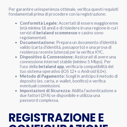
Per garantire un’esperienza ottimale, verifica questi requisiti
fondamentali prima di procedere con la registrazione:
Conformità Legale:
Accertati di essere maggiorenne
(età minima 18 anni) e di risiedere in una regione in cui i
servizi di
betaland scommesse
e casino sono
regolamentati.
Documentazione:
Prepara un documento d’identità
valido (carta d’identità, passaporto) e una prova di
residenza recente (utenza) per la verifica KYC.
Dispositivo & Connessione:
Assicurati di avere una
connessione internet stabile (minimo 5 Mbps). Per
l’uso della
betaland app
, verifica la compatibilità del
tuo sistema operativo (iOS 12+ o Android 8.0+).
Metodo di Pagamento:
Scegli in anticipo il metodo di
deposito (es. carta, e-wallet, bonifico) e verifica
eventuali commissioni.
Impostazioni di Sicurezza:
Abilita l’autenticazione a
due fattori (2FA) se disponibile e utilizza una
password complessa.
REGISTRAZIONE E