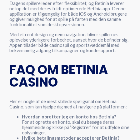
Dagens spillere leder efter fleksibilitet, og Betinia leverer
netop det med deres fuldt optimerede Betinia app. Denne
applikation er tilgængelig for både iOS og Android brugere
og giver mulighed for at spille på farten med den samme
funktionalitet som desktopversionen.
Med et rent design og nem navigation, bliver spillernes
oplevelse yderligere forbedret, uanset hvor de befinder sig.
Appen tillader både casinospil og sportsvæddemål med
bekvemmelig adgang til kampagner og kundesupport.
FAQ OM BETINIA
CASINO
Her er nogle af de mest stillede spørgsmål om Betinia
Casino, som kan hjælpe dig med at navigere på platformen:
Hvordan opretter jeg en konto hos Betinia?
For at oprette en konto, skal du besøge deres
hjemmeside og klikke på ‘Registrer’ for at udfylde dine
oplysninger.
Hvilke betalingsmetoder accepterer Betinia?