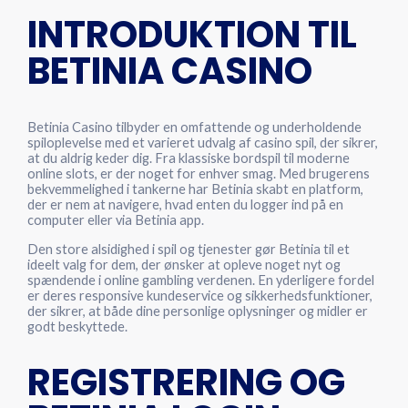
INTRODUKTION TIL
BETINIA CASINO
Betinia Casino tilbyder en omfattende og underholdende
spiloplevelse med et varieret udvalg af casino spil, der sikrer,
at du aldrig keder dig. Fra klassiske bordspil til moderne
online slots, er der noget for enhver smag. Med brugerens
bekvemmelighed i tankerne har Betinia skabt en platform,
der er nem at navigere, hvad enten du logger ind på en
computer eller via Betinia app.
Den store alsidighed i spil og tjenester gør Betinia til et
ideelt valg for dem, der ønsker at opleve noget nyt og
spændende i online gambling verdenen. En yderligere fordel
er deres responsive kundeservice og sikkerhedsfunktioner,
der sikrer, at både dine personlige oplysninger og midler er
godt beskyttede.
REGISTRERING OG