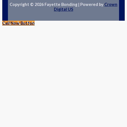
Copyright © 2026 Fayette Bonding | Powered by
Crown
Digital US
Call Now Button