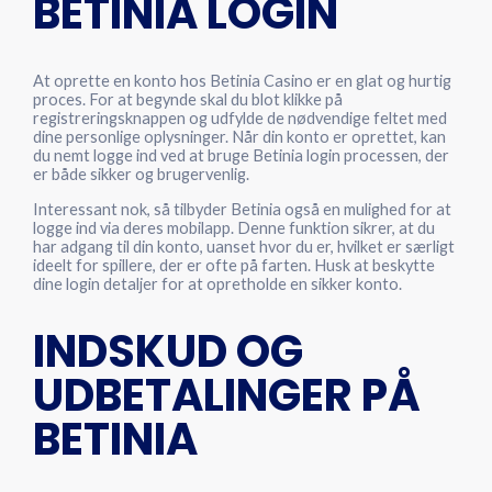
BETINIA LOGIN
At oprette en konto hos Betinia Casino er en glat og hurtig
proces. For at begynde skal du blot klikke på
registreringsknappen og udfylde de nødvendige feltet med
dine personlige oplysninger. Når din konto er oprettet, kan
du nemt logge ind ved at bruge Betinia login processen, der
er både sikker og brugervenlig.
Interessant nok, så tilbyder Betinia også en mulighed for at
logge ind via deres mobilapp. Denne funktion sikrer, at du
har adgang til din konto, uanset hvor du er, hvilket er særligt
ideelt for spillere, der er ofte på farten. Husk at beskytte
dine login detaljer for at opretholde en sikker konto.
INDSKUD OG
UDBETALINGER PÅ
BETINIA