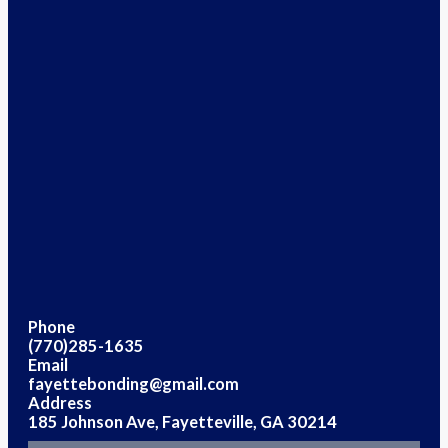
Phone
(770)285-1635
Email
fayettebonding@gmail.com
Address
185 Johnson Ave, Fayetteville, GA 30214