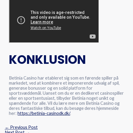
KONKLUSION
Betinia Casino har etableret sig som en førende spiller på
markedet, ved at kombinere et imponerende udvalg af spil,
generøse bonusser og en solid platform for
sportsvæddemål. Uanset om du er en dedikeret casinospiller
eller en sportsentusiast, tilbyder Betinia noget unikt og
spændende for alle. Vil du lære mere om Betinia Casino og
deres fantastiske tilbud, kan du besøge deres hjemmeside
her:
https://betinia-casinodk.dk/
.
Post
←
Previous Post
navigation
Next Post
→