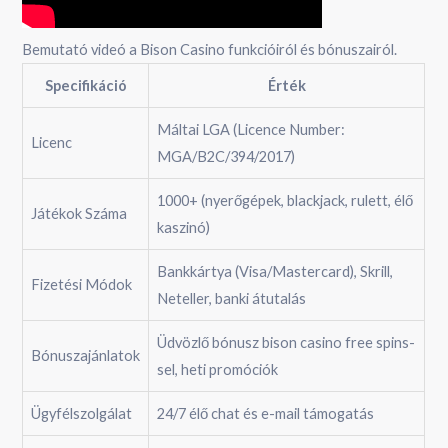
Bemutató videó a Bison Casino funkcióiról és bónuszairól.
Specifikáció
Érték
Máltai LGA (Licence Number:
Licenc
MGA/B2C/394/2017)
1000+ (nyerőgépek, blackjack, rulett, élő
Játékok Száma
kaszinó)
Bankkártya (Visa/Mastercard), Skrill,
Fizetési Módok
Neteller, banki átutalás
Üdvözlő bónusz bison casino free spins-
Bónuszajánlatok
sel, heti promóciók
Ügyfélszolgálat
24/7 élő chat és e-mail támogatás