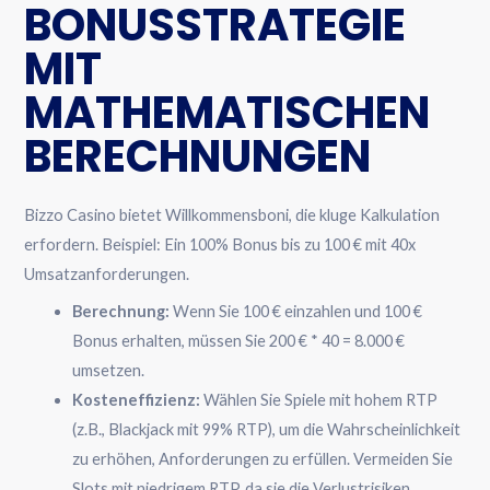
BONUSSTRATEGIE
MIT
MATHEMATISCHEN
BERECHNUNGEN
Bizzo Casino bietet Willkommensboni, die kluge Kalkulation
erfordern. Beispiel: Ein 100% Bonus bis zu 100 € mit 40x
Umsatzanforderungen.
Berechnung:
Wenn Sie 100 € einzahlen und 100 €
Bonus erhalten, müssen Sie 200 € * 40 = 8.000 €
umsetzen.
Kosteneffizienz:
Wählen Sie Spiele mit hohem RTP
(z.B., Blackjack mit 99% RTP), um die Wahrscheinlichkeit
zu erhöhen, Anforderungen zu erfüllen. Vermeiden Sie
Slots mit niedrigem RTP, da sie die Verlustrisiken