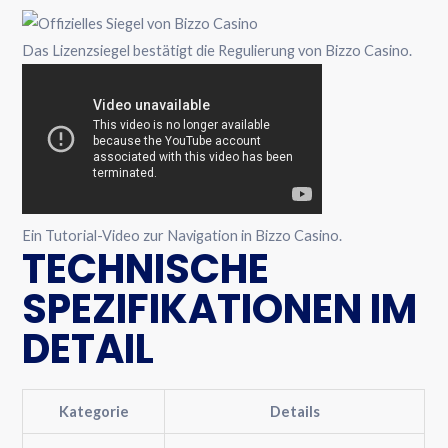
Das Lizenzsiegel bestätigt die Regulierung von Bizzo Casino.
Ein Tutorial-Video zur Navigation in Bizzo Casino.
TECHNISCHE
SPEZIFIKATIONEN IM
DETAIL
Kategorie
Details