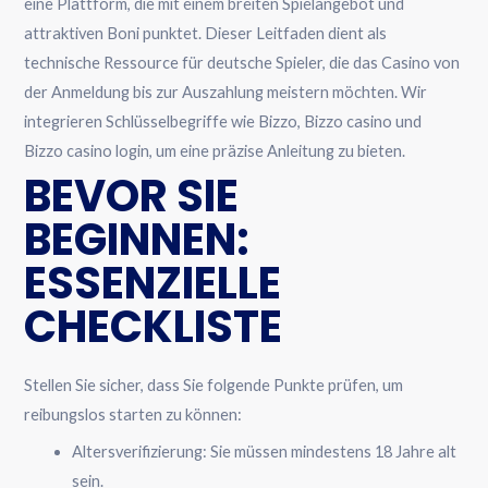
eine Plattform, die mit einem breiten Spielangebot und
attraktiven Boni punktet. Dieser Leitfaden dient als
technische Ressource für deutsche Spieler, die das Casino von
der Anmeldung bis zur Auszahlung meistern möchten. Wir
integrieren Schlüsselbegriffe wie Bizzo, Bizzo casino und
Bizzo casino login, um eine präzise Anleitung zu bieten.
BEVOR SIE
BEGINNEN:
ESSENZIELLE
CHECKLISTE
Stellen Sie sicher, dass Sie folgende Punkte prüfen, um
reibungslos starten zu können:
Altersverifizierung: Sie müssen mindestens 18 Jahre alt
sein.