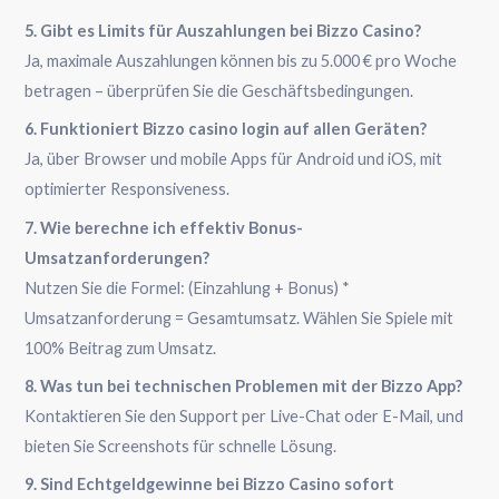
5. Gibt es Limits für Auszahlungen bei Bizzo Casino?
Ja, maximale Auszahlungen können bis zu 5.000 € pro Woche
betragen – überprüfen Sie die Geschäftsbedingungen.
6. Funktioniert Bizzo casino login auf allen Geräten?
Ja, über Browser und mobile Apps für Android und iOS, mit
optimierter Responsiveness.
7. Wie berechne ich effektiv Bonus-
Umsatzanforderungen?
Nutzen Sie die Formel: (Einzahlung + Bonus) *
Umsatzanforderung = Gesamtumsatz. Wählen Sie Spiele mit
100% Beitrag zum Umsatz.
8. Was tun bei technischen Problemen mit der Bizzo App?
Kontaktieren Sie den Support per Live-Chat oder E-Mail, und
bieten Sie Screenshots für schnelle Lösung.
9. Sind Echtgeldgewinne bei Bizzo Casino sofort