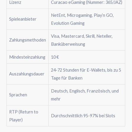
Lizenz
Curacao eGaming (Nummer: 365/JAZ)
NetEnt, Microgaming, Play’n GO,
Spieleanbieter
Evolution Gaming
Visa, Mastercard, Skrill, Neteller,
Zahlungsmethoden
Banküberweisung
Mindesteinzahlung
10 €
24-72 Stunden für E-Wallets, bis zu 5
Auszahlungsdauer
Tage für Banken
Deutsch, Englisch, Französisch, und
Sprachen
mehr
RTP (Return to
Durchschnittlich 95-97% bei Slots
Player)