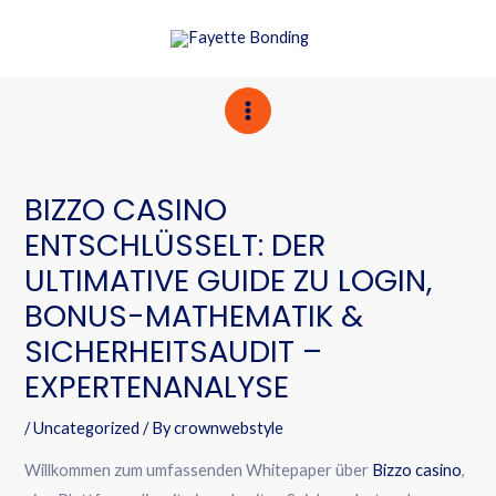
24/7 Bail Agents are ready to help
Call Now
BIZZO CASINO
ENTSCHLÜSSELT: DER
ULTIMATIVE GUIDE ZU LOGIN,
BONUS-MATHEMATIK &
SICHERHEITSAUDIT –
EXPERTENANALYSE
/
Uncategorized
/ By
crownwebstyle
Willkommen zum umfassenden Whitepaper über
Bizzo casino
,