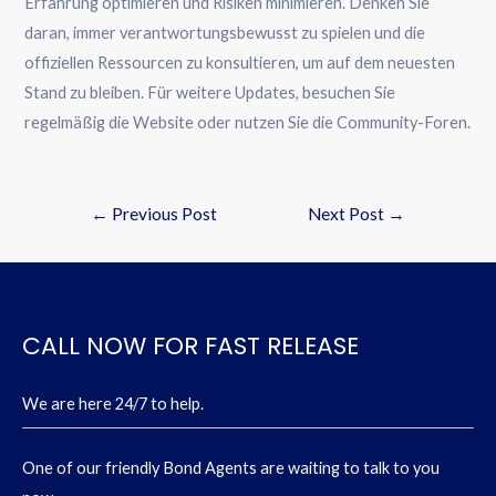
Erfahrung optimieren und Risiken minimieren. Denken Sie
daran, immer verantwortungsbewusst zu spielen und die
offiziellen Ressourcen zu konsultieren, um auf dem neuesten
Stand zu bleiben. Für weitere Updates, besuchen Sie
regelmäßig die Website oder nutzen Sie die Community-Foren.
←
Previous Post
Next Post
→
CALL NOW FOR FAST RELEASE
We are here 24/7 to help.
One of our friendly Bond Agents are waiting to talk to you