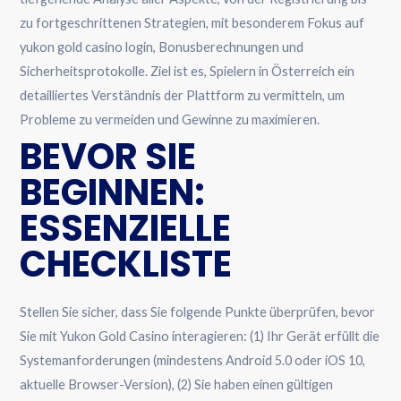
zu fortgeschrittenen Strategien, mit besonderem Fokus auf
yukon gold casino login, Bonusberechnungen und
Sicherheitsprotokolle. Ziel ist es, Spielern in Österreich ein
detailliertes Verständnis der Plattform zu vermitteln, um
Probleme zu vermeiden und Gewinne zu maximieren.
BEVOR SIE
BEGINNEN:
ESSENZIELLE
CHECKLISTE
Stellen Sie sicher, dass Sie folgende Punkte überprüfen, bevor
Sie mit Yukon Gold Casino interagieren: (1) Ihr Gerät erfüllt die
Systemanforderungen (mindestens Android 5.0 oder iOS 10,
aktuelle Browser-Version), (2) Sie haben einen gültigen