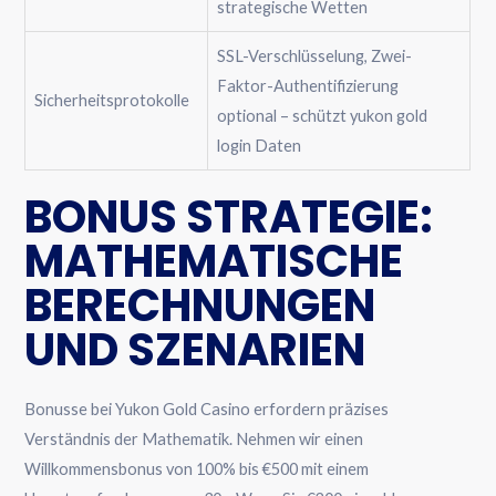
strategische Wetten
SSL-Verschlüsselung, Zwei-
Faktor-Authentifizierung
Sicherheitsprotokolle
optional – schützt yukon gold
login Daten
BONUS STRATEGIE:
MATHEMATISCHE
BERECHNUNGEN
UND SZENARIEN
Bonusse bei Yukon Gold Casino erfordern präzises
Verständnis der Mathematik. Nehmen wir einen
Willkommensbonus von 100% bis €500 mit einem