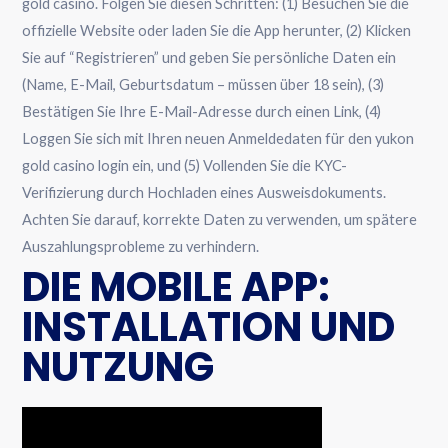
gold casino. Folgen Sie diesen Schritten: (1) Besuchen Sie die
offizielle Website oder laden Sie die App herunter, (2) Klicken
Sie auf “Registrieren” und geben Sie persönliche Daten ein
(Name, E-Mail, Geburtsdatum – müssen über 18 sein), (3)
Bestätigen Sie Ihre E-Mail-Adresse durch einen Link, (4)
Loggen Sie sich mit Ihren neuen Anmeldedaten für den yukon
gold casino login ein, und (5) Vollenden Sie die KYC-
Verifizierung durch Hochladen eines Ausweisdokuments.
Achten Sie darauf, korrekte Daten zu verwenden, um spätere
Auszahlungsprobleme zu verhindern.
DIE MOBILE APP:
INSTALLATION UND
NUTZUNG