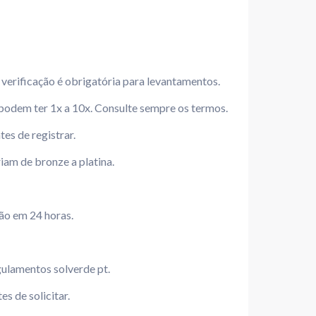
 verificação é obrigatória para levantamentos.
 podem ter 1x a 10x. Consulte sempre os termos.
tes de registrar.
iam de bronze a platina.
ção em 24 horas.
gulamentos solverde pt.
s de solicitar.