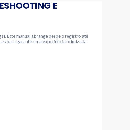
LESHOOTING E
gal. Este manual abrange desde o registro até
hes para garantir uma experiência otimizada.