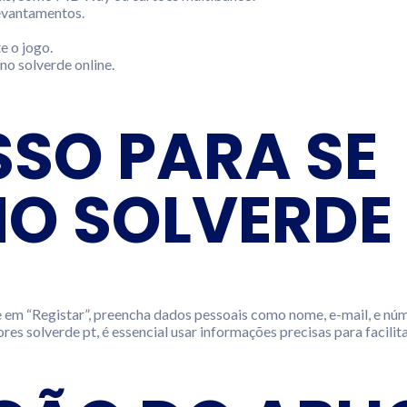
levantamentos.
e o jogo.
no solverde online.
SSO PARA SE
NO SOLVERDE
que em “Registar”, preencha dados pessoais como nome, e-mail, e núm
s solverde pt, é essencial usar informações precisas para facilita