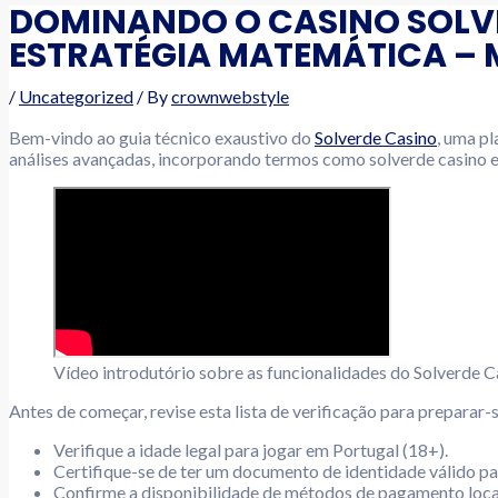
DOMINANDO O CASINO SOLVE
ESTRATÉGIA MATEMÁTICA – 
/
Uncategorized
/ By
crownwebstyle
Bem-vindo ao guia técnico exaustivo do
Solverde Casino
, uma p
análises avançadas, incorporando termos como solverde casino e
Vídeo introdutório sobre as funcionalidades do Solverde C
Antes de começar, revise esta lista de verificação para prepara
Verifique a idade legal para jogar em Portugal (18+).
Certifique-se de ter um documento de identidade válido par
Confirme a disponibilidade de métodos de pagamento loc