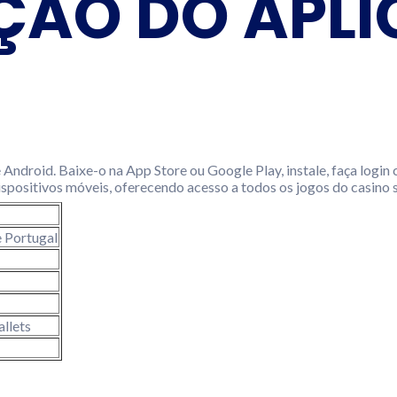
ÃO DO APLI
 Android. Baixe-o na App Store ou Google Play, instale, faça login 
dispositivos móveis, oferecendo acesso a todos os jogos do casino s
e Portugal
allets