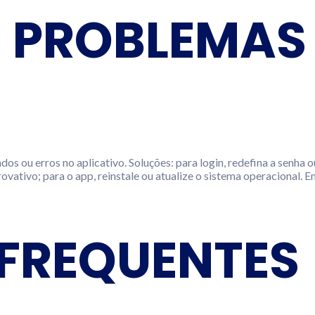
 PROBLEMAS
os ou erros no aplicativo. Soluções: para login, redefina a senha 
ovativo; para o app, reinstale ou atualize o sistema operacional.
FREQUENTES