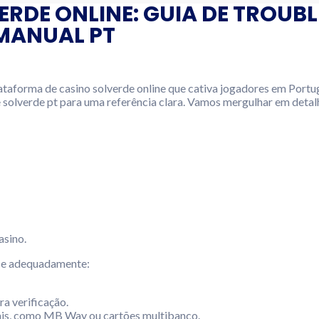
RDE ONLINE: GUIA DE TROUB
MANUAL PT
lataforma de casino solverde online que cativa jogadores em Portu
 solverde pt para uma referência clara. Vamos mergulhar em detal
asino.
r-se adequadamente:
a verificação.
ais, como MB Way ou cartões multibanco.