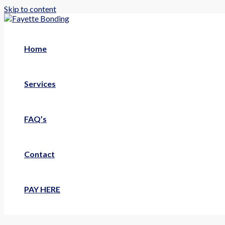
Skip to content
Home
Services
FAQ’s
Contact
PAY HERE