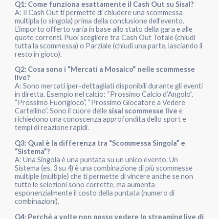
Q1: Come funziona esattamente il Cash Out su Sisal?
A: Il Cash Out ti permette di chiudere una scommessa
multipla (o singola) prima della conclusione dell’evento.
L’importo offerto varia in base allo stato della gara e alle
quote correnti. Puoi scegliere tra Cash Out Totale (chiudi
tutta la scommessa) o Parziale (chiudi una parte, lasciando il
resto in gioco).
Q2: Cosa sono i “Mercati a Mosaico” nelle scommesse
live?
A: Sono mercati iper-dettagliati disponibili durante gli eventi
in diretta. Esempio nel calcio: “Prossimo Calcio d’Angolo”,
“Prossimo Fuorigioco”, “Prossimo Giocatore a Vedere
Cartellino”. Sono il cuore delle
sisal scommesse live
e
richiedono una conoscenza approfondita dello sport e
tempi di reazione rapidi.
Q3: Qual è la differenza tra “Scommessa Singola” e
“Sistema”?
A: Una Singola è una puntata su un unico evento. Un
Sistema (es. 3 su 4) è una combinazione di più scommesse
multiple (multiple) che ti permette di vincere anche se non
tutte le selezioni sono corrette, ma aumenta
esponenzialmente il costo della puntata (numero di
combinazioni).
Q4: Perché a volte non posso vedere lo streaming live di