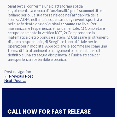
Sisal bet
si conferma una piattaforma solida,
regolamentata e ricca di funzionalità per il scommettitore
italiano serio. La sua forza risiede nell’affidabilità della
licenza ADM, nell’ampia copertura degli eventi sportivi e
nelle sofisticate opzioni di
sisal scommesse live
. Per
massimizzare l’esperienza, è fondamentale: 1) Completare
scrupolosamente la verifica KYC, 2) Comprendere la
matematica dietro bonus e sistemi, 3) Utilizzare gli strumenti
di gioco responsabile, 4) Scegliere l’app ufficiale per le
operazioni in mobilità. Approcciare le scommesse come una
forma di intrattenimento a pagamento, con un bankroll
definito e una strategia disciplinata, è l’unica strada per
un’esperienza sostenibile e tecnica.
Post navigation
←
Previous Post
Next Post
→
CALL NOW FOR FAST RELEASE