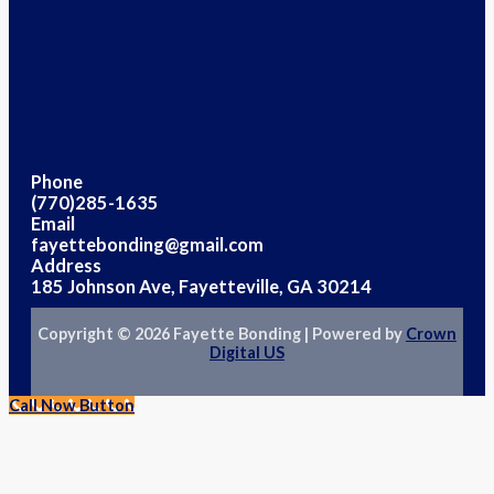
Phone
(770)285-1635
Email
fayettebonding@gmail.com
Address
185 Johnson Ave, Fayetteville, GA 30214
Copyright © 2026 Fayette Bonding | Powered by
Crown
Digital US
Call Now Button