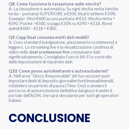
Q8: Come funziona la tassazione sulle vincite?
A: La tassazione è automatica. Su ogni vincita netta (vincite
lorda – puntata) SUPERIORE a €500, Sisal trattiene il 20%.
Esempio: Vinci €600 su una puntata di €10. Vincita netta =
€590. Poiché >€500, si paga il 20% su €590 = €118. Ricevi
quindi €600 – €118 = €482.
Q9: L’app Sisal consuma molti dati mobili?
A: L’uso standard (navigazione, piazzamento scommesse) è
leggero. Lo streaming live e la visualizzazione continua di
video nelle
sisal scommesse live
consumano dati
significativamente. Consigliato l’uso in Wi-Fi o controllo
delle impostazioni di risparmio dati.
Q10: Come posso autolimitarmi o autoescludermi?
A: Nell’area “Gioco Responsabile” del tuo account puoi
impostare limiti di deposito giornalieri/settimanali/mensili,
richiedere un periodo di pausa (Time-Out) o avviare il
percorso di autoesclusione definitiva dal gioco tramite il
portale dell’ADM, che sarà vincolante per tutti gli operatori
italiani.
CONCLUSIONE