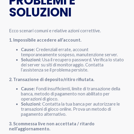
PROBLEMI E
SOLUZIONI
Ecco scenari comuni e relative azioni correttive.
1. Impossibile accedere all’account.
Cause:
Credenziali errate, account
temporaneamente sospeso, manutenzione server.
Soluzioni:
Usa il recupero password. Verifica lo stato
dei server su siti di monitoraggio. Contatta
l’assistenza se il problema persiste.
2. Transazione di deposito/ritiro rifiutata.
Cause:
Fondi insufficienti, limite di transazione della
banca, metodo di pagamento non abilitato per
operazioni di gioco.
Soluzioni:
Contatta la tua banca per autorizzare le
transazioni di gioco online. Prova un metodo di
pagamento alternativo.
3. Scommessa live non accettata / ritardo
nell’aggiornamento.