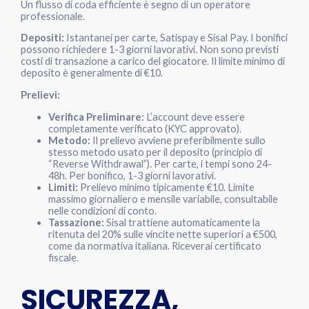
Un flusso di coda efficiente è segno di un operatore
professionale.
Depositi:
Istantanei per carte, Satispay e Sisal Pay. I bonifici
possono richiedere 1-3 giorni lavorativi. Non sono previsti
costi di transazione a carico del giocatore. Il limite minimo di
deposito è generalmente di €10.
Prelievi:
Verifica Preliminare:
L’account deve essere
completamente verificato (KYC approvato).
Metodo:
Il prelievo avviene preferibilmente sullo
stesso metodo usato per il deposito (principio di
“Reverse Withdrawal”). Per carte, i tempi sono 24-
48h. Per bonifico, 1-3 giorni lavorativi.
Limiti:
Prelievo minimo tipicamente €10. Limite
massimo giornaliero e mensile variabile, consultabile
nelle condizioni di conto.
Tassazione:
Sisal trattiene automaticamente la
ritenuta del 20% sulle vincite nette superiori a €500,
come da normativa italiana. Riceverai certificato
fiscale.
SICUREZZA,