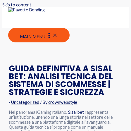
Skip to content
24/7 Bail Agents are ready to help
MAIN MENU
GUIDA DEFINITIVA A SISAL
BET: ANALISI TECNICA DEL
SISTEMA DI SCOMMESSE |
STRATEGIE E SICUREZZA
/
Uncategorized
/ By
crownwebstyle
Nel panorama iGaming italiano,
Sisal bet
rappresenta
un’istituzione, unendo una lunga storia nel settore delle
scommesse a una piattaforma digitale all’avanguardia.
Questa guida tecnica si propone come un manuale