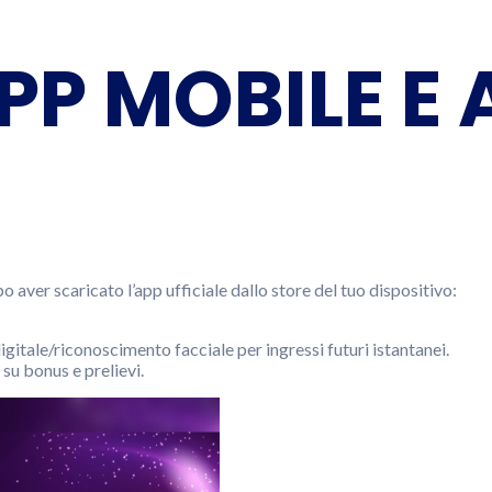
PP MOBILE E
 aver scaricato l’app ufficiale dallo store del tuo dispositivo:
gitale/riconoscimento facciale per ingressi futuri istantanei.
 su bonus e prelievi.