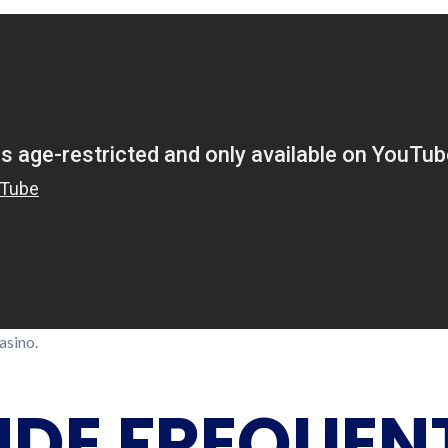
asino.
DE FREQUENT