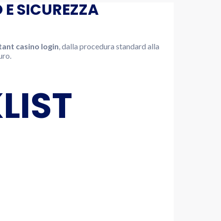
 E SICUREZZA
tant casino login
, dalla procedura standard alla
uro.
LIST