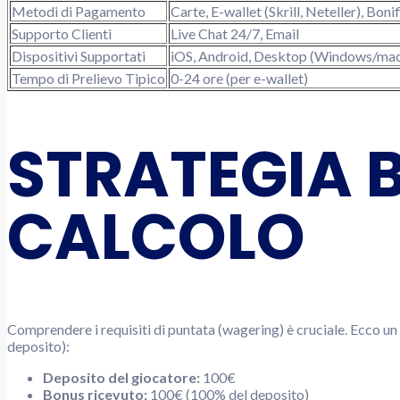
Metodi di Pagamento
Carte, E-wallet (Skrill, Neteller), Boni
Supporto Clienti
Live Chat 24/7, Email
Dispositivi Supportati
iOS, Android, Desktop (Windows/ma
Tempo di Prelievo Tipico
0-24 ore (per e-wallet)
STRATEGIA B
CALCOLO
Comprendere i requisiti di puntata (wagering) è cruciale. Ecco 
deposito):
Deposito del giocatore:
100€
Bonus ricevuto:
100€ (100% del deposito)