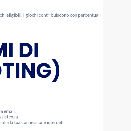
i eligibili. I giochi contribuiscono con percentuali
I DI
TING)
ia email.
ssistenza.
olla la tua connessione internet.