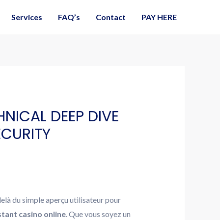
Call Now
Services
FAQ’s
Contact
PAY HERE
NICAL DEEP DIVE
ECURITY
elà du simple aperçu utilisateur pour
stant casino online
. Que vous soyez un