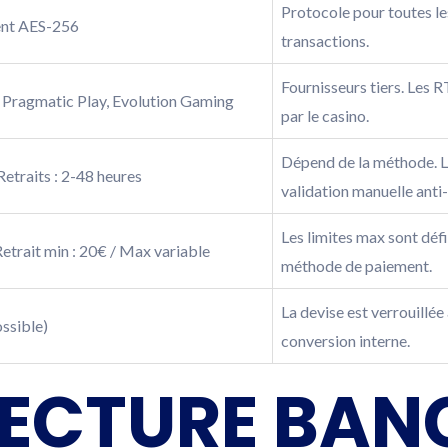
Protocole pour toutes le
ent AES-256
transactions.
Fournisseurs tiers. Les R
 Pragmatic Play, Evolution Gaming
par le casino.
Dépend de la méthode. Le
Retraits : 2-48 heures
validation manuelle anti
Les limites max sont défi
etrait min : 20€ / Max variable
méthode de paiement.
La devise est verrouillée
ssible)
conversion interne.
ECTURE BAN