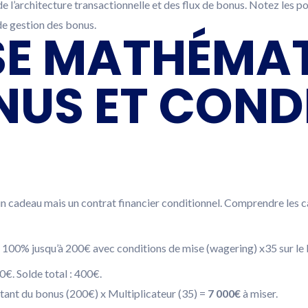
 l’architecture transactionnelle et des flux de bonus. Notez les po
e gestion des bonus.
E MATHÉMA
NUS ET COND
un cadeau mais un contrat financier conditionnel. Comprendre les ca
100% jusqu’à 200€ avec conditions de mise (wagering) x35 sur le 
€. Solde total : 400€.
nt du bonus (200€) x Multiplicateur (35) =
7 000€
à miser.