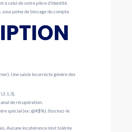
 celui de votre pièce d’identité.
, sous peine de blocage du compte.
IPTION
mer). Une saisie incorrecte génère des
LS 1.3).
 canal de récupération.
tère spécial (ex: @#$%). Stockez-le
is. Aucune incohérence n’est tolérée