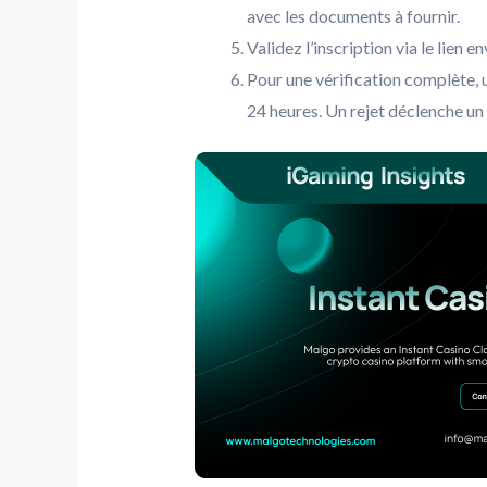
avec les documents à fournir.
Validez l’inscription via le lien 
Pour une vérification complète,
24 heures. Un rejet déclenche un