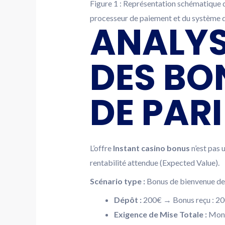
Figure 1 : Représentation schématique de
processeur de paiement et du système d
ANALYS
DES BO
DE PARI
L’offre
Instant casino bonus
n’est pas 
rentabilité attendue (Expected Value).
Scénario type :
Bonus de bienvenue de 
Dépôt :
200€ → Bonus reçu : 200
Exigence de Mise Totale :
Monta