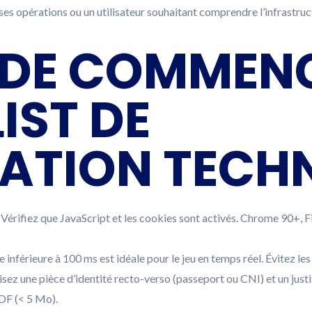
ses opérations ou un utilisateur souhaitant comprendre l’infrastru
DE COMMENC
IST DE
CATION TECH
Vérifiez que JavaScript et les cookies sont activés. Chrome 90+, F
 inférieure à 100 ms est idéale pour le jeu en temps réel. Évitez le
ez une pièce d’identité recto-verso (passeport ou CNI) et un justi
DF (< 5 Mo).