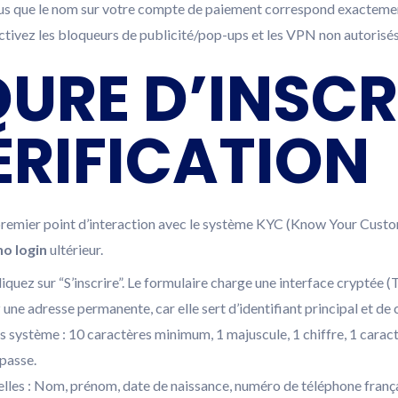
 que le nom sur votre compte de paiement correspond exactement à
tivez les bloqueurs de publicité/pop-ups et les VPN non autorisés
URE D’INSCR
ÉRIFICATION
 premier point d’interaction avec le système KYC (Know Your Custo
no login
ultérieur.
iquez sur “S’inscrire”. Le formulaire charge une interface cryptée (T
z une adresse permanente, car elle sert d’identifiant principal et de
 système : 10 caractères minimum, 1 majuscule, 1 chiffre, 1 carac
passe.
lles : Nom, prénom, date de naissance, numéro de téléphone frança