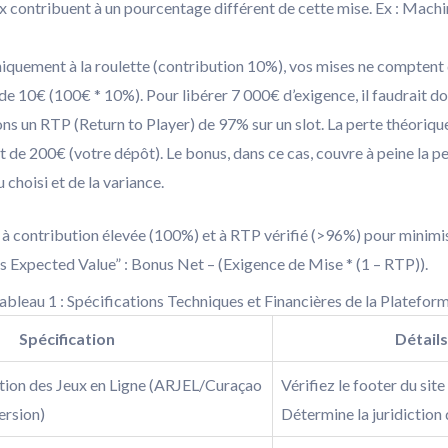
x contribuent à un pourcentage différent de cette mise. Ex : Mach
niquement à la roulette (contribution 10%), vos mises ne comptent q
 de 10€ (100€ * 10%). Pour libérer 7 000€ d’exigence, il faudrait d
s un RTP (Return to Player) de 97% sur un slot. La perte théorique
it de 200€ (votre dépôt). Le bonus, dans ce cas, couvre à peine la pe
choisi et de la variance.
x à contribution élevée (100%) et à RTP vérifié (>96%) pour minimis
s Expected Value” : Bonus Net – (Exigence de Mise * (1 – RTP)).
ableau 1 : Spécifications Techniques et Financières de la Platefor
Spécification
Détail
tion des Jeux en Ligne (ARJEL/Curaçao
Vérifiez le footer du site
ersion)
Détermine la juridiction d