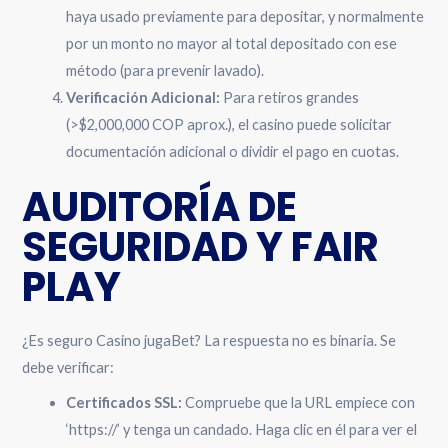
haya usado previamente para depositar, y normalmente
por un monto no mayor al total depositado con ese
método (para prevenir lavado).
Verificación Adicional:
Para retiros grandes
(>$2,000,000 COP aprox.), el casino puede solicitar
documentación adicional o dividir el pago en cuotas.
AUDITORÍA DE
SEGURIDAD Y FAIR
PLAY
¿Es seguro Casino jugaBet? La respuesta no es binaria. Se
debe verificar:
Certificados SSL:
Compruebe que la URL empiece con
‘https://’ y tenga un candado. Haga clic en él para ver el