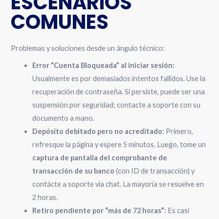
ESCENARIOS
COMUNES
Problemas y soluciones desde un ángulo técnico:
Error “Cuenta Bloqueada” al iniciar sesión:
Usualmente es por demasiados intentos fallidos. Use la
recuperación de contraseña. Si persiste, puede ser una
suspensión por seguridad; contacte a soporte con su
documento a mano.
Depósito debitado pero no acreditado:
Primero,
refresque la página y espere 5 minutos. Luego, tome un
captura de pantalla del comprobante de
transacción de su banco
(con ID de transacción) y
contácte a soporte vía chat. La mayoría se resuelve en
2 horas.
Retiro pendiente por “más de 72 horas”:
Es casi