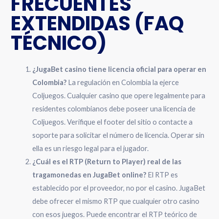
FRECUENTES
EXTENDIDAS (FAQ
TÉCNICO)
¿JugaBet casino tiene licencia oficial para operar en
Colombia?
La regulación en Colombia la ejerce
Coljuegos. Cualquier casino que opere legalmente para
residentes colombianos debe poseer una licencia de
Coljuegos. Verifique el footer del sitio o contacte a
soporte para solicitar el número de licencia. Operar sin
ella es un riesgo legal para el jugador.
¿Cuál es el RTP (Return to Player) real de las
tragamonedas en JugaBet online?
El RTP es
establecido por el proveedor, no por el casino. JugaBet
debe ofrecer el mismo RTP que cualquier otro casino
con esos juegos. Puede encontrar el RTP teórico de