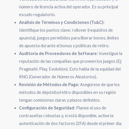
número de licencia activa del operador. Es su principal
escudo regulatorio.
Análisis de Términos y Condiciones (Ts&C):
Identifique los puntos clave: rollover (requisitos de
apuesta), juegos permitidos para liberar bonos, límites
de apuesta durante el bonus y políticas de retiro.
Auditoría de Proveedores de Software:
Investigue la
reputación de las compañías que proveen los juegos (Ej:
Pragmatic Play, Evolution). Esto habla de la equidad del
RNG (Generador de Números Aleatorios).
Revisión de Métodos de Pago:
Asegúrese de que los
métodos de depósito/retiro disponibles en su región
tengan comisiones claras y plazos definidos.
Configuración de Seguridad:
Planee el uso de
contraseñas robustas y, si está disponible, active la
autenticación de dos factores (2FA) desde el primer día.