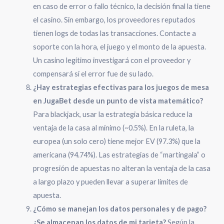
en caso de error o fallo técnico, la decisión final la tiene
el casino. Sin embargo, los proveedores reputados
tienen logs de todas las transacciones. Contacte a
soporte con la hora, el juego y el monto de la apuesta.
Un casino legítimo investigará con el proveedor y
compensará si el error fue de su lado.
¿Hay estrategias efectivas para los juegos de mesa
en JugaBet desde un punto de vista matemático?
Para blackjack, usar la estrategia básica reduce la
ventaja de la casa al mínimo (~0.5%). En la ruleta, la
europea (un solo cero) tiene mejor EV (97.3%) que la
americana (94.74%). Las estrategias de “martingala” o
progresión de apuestas no alteran la ventaja de la casa
a largo plazo y pueden llevar a superar límites de
apuesta.
¿Cómo se manejan los datos personales y de pago?
¿Se almacenan los datos de mi tarjeta?
Según la