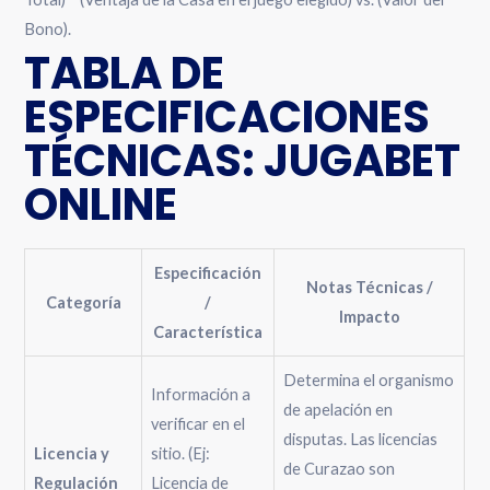
Bono).
TABLA DE
ESPECIFICACIONES
TÉCNICAS: JUGABET
ONLINE
Especificación
Notas Técnicas /
Categoría
/
Impacto
Característica
Determina el organismo
Información a
de apelación en
verificar en el
disputas. Las licencias
Licencia y
sitio. (Ej:
de Curazao son
Regulación
Licencia de