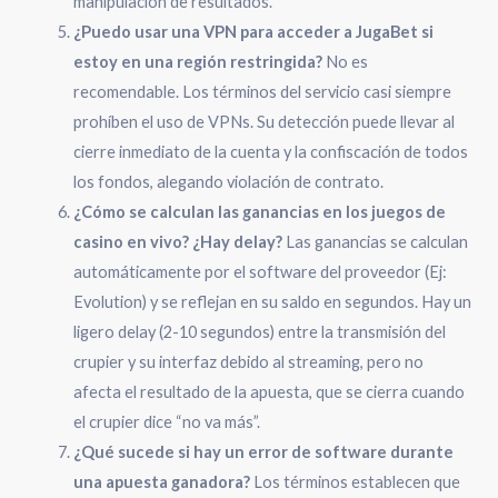
manipulación de resultados.
¿Puedo usar una VPN para acceder a JugaBet si
estoy en una región restringida?
No es
recomendable. Los términos del servicio casi siempre
prohíben el uso de VPNs. Su detección puede llevar al
cierre inmediato de la cuenta y la confiscación de todos
los fondos, alegando violación de contrato.
¿Cómo se calculan las ganancias en los juegos de
casino en vivo? ¿Hay delay?
Las ganancias se calculan
automáticamente por el software del proveedor (Ej:
Evolution) y se reflejan en su saldo en segundos. Hay un
ligero delay (2-10 segundos) entre la transmisión del
crupier y su interfaz debido al streaming, pero no
afecta el resultado de la apuesta, que se cierra cuando
el crupier dice “no va más”.
¿Qué sucede si hay un error de software durante
una apuesta ganadora?
Los términos establecen que