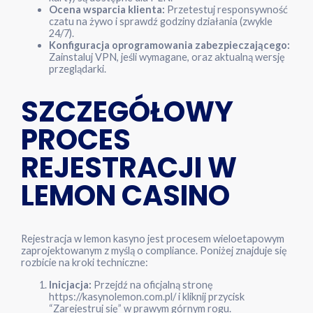
Ocena wsparcia klienta:
Przetestuj responsywność
czatu na żywo i sprawdź godziny działania (zwykle
24/7).
Konfiguracja oprogramowania zabezpieczającego:
Zainstaluj VPN, jeśli wymagane, oraz aktualną wersję
przeglądarki.
SZCZEGÓŁOWY
PROCES
REJESTRACJI W
LEMON CASINO
Rejestracja w lemon kasyno jest procesem wieloetapowym
zaprojektowanym z myślą o compliance. Poniżej znajduje się
rozbicie na kroki techniczne:
Inicjacja:
Przejdź na oficjalną stronę
https://kasynolemon.com.pl/ i kliknij przycisk
“Zarejestruj się” w prawym górnym rogu.