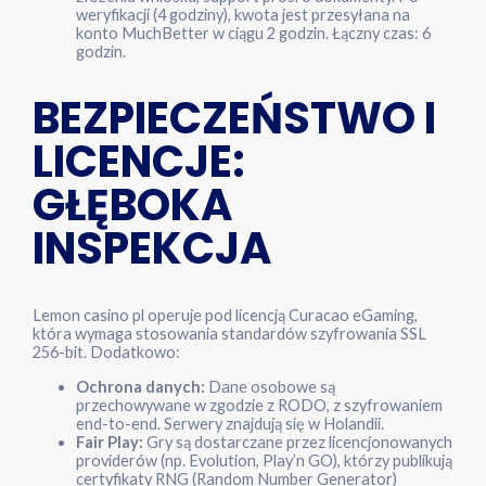
weryfikacji (4 godziny), kwota jest przesyłana na
konto MuchBetter w ciągu 2 godzin. Łączny czas: 6
godzin.
BEZPIECZEŃSTWO I
LICENCJE:
GŁĘBOKA
INSPEKCJA
Lemon casino pl operuje pod licencją Curacao eGaming,
która wymaga stosowania standardów szyfrowania SSL
256-bit. Dodatkowo:
Ochrona danych:
Dane osobowe są
przechowywane w zgodzie z RODO, z szyfrowaniem
end-to-end. Serwery znajdują się w Holandii.
Fair Play:
Gry są dostarczane przez licencjonowanych
providerów (np. Evolution, Play’n GO), którzy publikują
certyfikaty RNG (Random Number Generator)