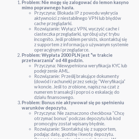
Problem: Nie mogę się zalogować do lemon kasyno
mimo poprawnego hasła.
Przyczyna: Blokada IP z powodu wykrycia
aktywności z niestabilnego VPN lub błędów
cache przeglądarki.
Rozwiązanie: Wyłącz VPN, wyczyść cache i
ciasteczka przeglądarki, spróbuj użyć trybu
incognito. Jeśli problem persists, skontaktuj się
z supportem z informacją o używanym systemie
operacyjnym i przeglądarce.
Problem: Wypłata 2000 PLN jest “w trakcie
przetwarzania” od 48 godzin.
Przyczyna: Niewypełniona weryfikacja KYC lub
podejrzenie AML.
Rozwiązanie: Prześlij brakujące dokumenty
(dowód i rachunek) przez sekcję “Weryfikacja”
w koncie. Jeśli to zrobione, napisz na czat z
numerem transakcji i poproś o eskalację do
działu finansowego.
Problem: Bonus nie aktywował się po spełnieniu
warunków depozytu.
Przyczyna: Nie zaznaczono checkboxa “Chcę
otrzymać bonus” podczas depozytu lub kod
promocyjny został wpisany błędnie.
Rozwiązanie: Skontaktuj się z supportem,
podając datę, godzinę i kwotę depozytu.