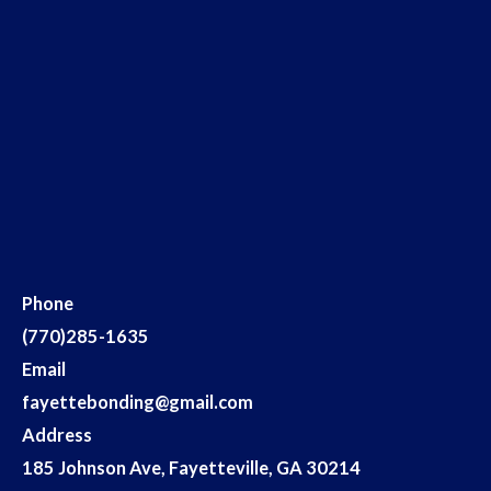
Phone
(770)285-1635
Email
fayettebonding@gmail.com
Address
185 Johnson Ave, Fayetteville, GA 30214