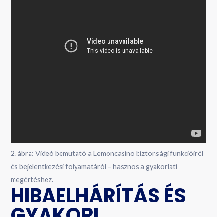
2. ábra: Videó bemutató a Lemoncasino biztonsági funkcióiról
és bejelentkezési folyamatáról – hasznos a gyakorlati
megértéshez.
HIBAELHÁRÍTÁS ÉS
GYAKORI