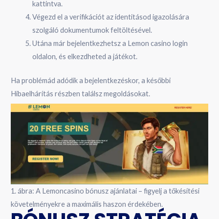
kattintva.
Végezd el a verifikációt az identitásod igazolására
szolgáló dokumentumok feltöltésével.
Utána már bejelentkezhetsz a Lemon casino login
oldalon, és elkezdheted a játékot.
Ha problémád adódik a bejelentkezéskor, a későbbi
Hibaelhárítás részben találsz megoldásokat.
1. ábra: A Lemoncasino bónusz ajánlatai – figyelj a tőkésítési
követelményekre a maximális haszon érdekében.