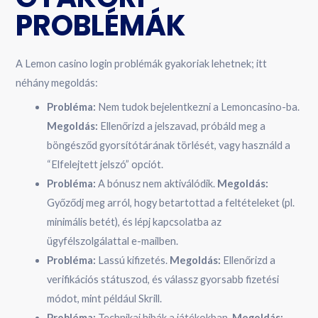
PROBLÉMÁK
A Lemon casino login problémák gyakoriak lehetnek; itt
néhány megoldás:
Probléma:
Nem tudok bejelentkezni a Lemoncasino-ba.
Megoldás:
Ellenőrizd a jelszavad, próbáld meg a
böngésződ gyorsítótárának törlését, vagy használd a
“Elfelejtett jelszó” opciót.
Probléma:
A bónusz nem aktiválódik.
Megoldás:
Győződj meg arról, hogy betartottad a feltételeket (pl.
minimális betét), és lépj kapcsolatba az
ügyfélszolgálattal e-mailben.
Probléma:
Lassú kifizetés.
Megoldás:
Ellenőrizd a
verifikációs státuszod, és válassz gyorsabb fizetési
módot, mint például Skrill.
Probléma:
Technikai hibák a játékokban.
Megoldás: