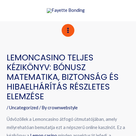
24/7 Bail Agents are ready to help
Call Now
LEMONCASINO TELJES
KÉZIKÖNYV: BÓNUSZ
MATEMATIKA, BIZTONSÁG ÉS
HIBAELHÁRÍTÁS RÉSZLETES
ELEMZÉSE
/
Uncategorized
/ By
crownwebstyle
Üdvözöllek a Lemoncasino átfogó útmutatójában, amely
mélyrehatóan bemutatja ezt a népszerű online kaszinót. Ez a
kézikönyv a
Lemon casino
minden aspektusát lefedi, a