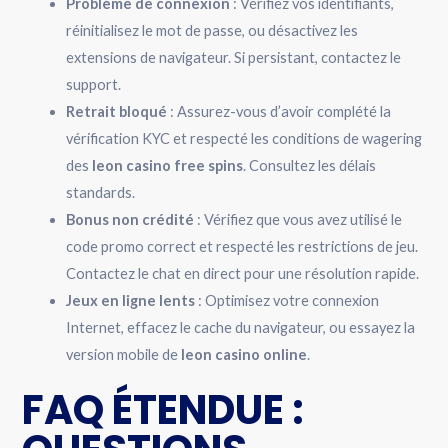
Problème de connexion
: Vérifiez vos identifiants,
réinitialisez le mot de passe, ou désactivez les
extensions de navigateur. Si persistant, contactez le
support.
Retrait bloqué
: Assurez-vous d’avoir complété la
vérification KYC et respecté les conditions de wagering
des
leon casino free spins
. Consultez les délais
standards.
Bonus non crédité
: Vérifiez que vous avez utilisé le
code promo correct et respecté les restrictions de jeu.
Contactez le chat en direct pour une résolution rapide.
Jeux en ligne lents
: Optimisez votre connexion
Internet, effacez le cache du navigateur, ou essayez la
version mobile de
leon casino online
.
FAQ ÉTENDUE :