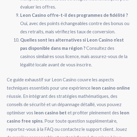
évaluer les offres.
Leon Casino offre-t-il des programmes de fidélité ?
Oui, avec des points échangeables contre des bonus ou
des retraits, mais vérifiez les taux de conversion.
Quelles sont les alternatives si Leon Casino n’est
pas disponible dans ma région ?
Consultez des
casinos similaires sous licence, mais assurez-vous de la
légalité locale avant de vous inscrire.
Ce guide exhaustif sur Leon Casino couvre les aspects
techniques essentiels pour une expérience
leon casino online
réussie. En intégrant des stratégies mathématiques, des
conseils de sécurité et un dépannage détaillé, vous pouvez
optimiser vos
leon casino bet
et profiter pleinement des
leon
casino free spins
. Pour toute question supplémentaire,
reportez-vous à la FAQ ou contactez le support client. Jouez