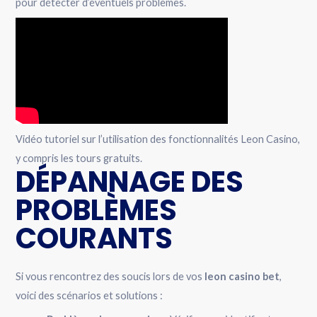
pour détecter d’éventuels problèmes.
Vidéo tutoriel sur l’utilisation des fonctionnalités Leon Casino,
y compris les tours gratuits.
DÉPANNAGE DES
PROBLÈMES
COURANTS
Si vous rencontrez des soucis lors de vos
leon casino bet
,
voici des scénarios et solutions :