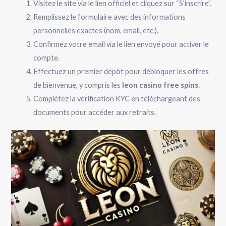
Visitez le site via le lien officiel et cliquez sur “S’inscrire”.
Remplissez le formulaire avec des informations
personnelles exactes (nom, email, etc.).
Confirmez votre email via le lien envoyé pour activer le
compte.
Effectuez un premier dépôt pour débloquer les offres
de bienvenue, y compris les
leon casino free spins
.
Complétez la vérification KYC en téléchargeant des
documents pour accéder aux retraits.