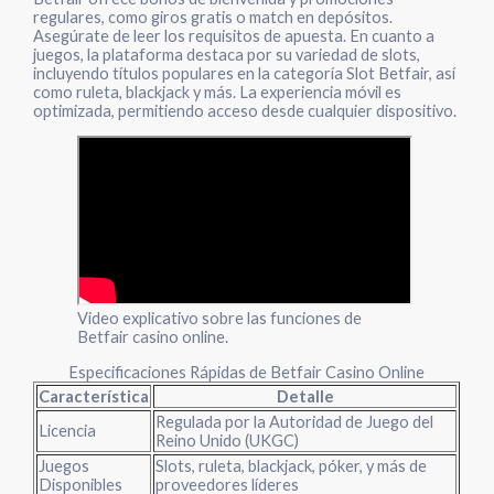
regulares, como giros gratis o match en depósitos.
Asegúrate de leer los requisitos de apuesta. En cuanto a
juegos, la plataforma destaca por su variedad de slots,
incluyendo títulos populares en la categoría Slot Betfair, así
como ruleta, blackjack y más. La experiencia móvil es
optimizada, permitiendo acceso desde cualquier dispositivo.
Video explicativo sobre las funciones de
Betfair casino online.
Especificaciones Rápidas de Betfair Casino Online
Característica
Detalle
Regulada por la Autoridad de Juego del
Licencia
Reino Unido (UKGC)
Juegos
Slots, ruleta, blackjack, póker, y más de
Disponibles
proveedores líderes