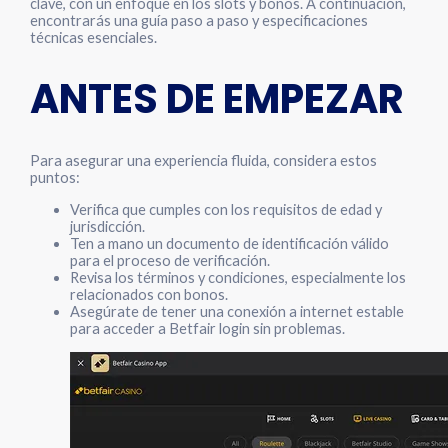
clave, con un enfoque en los slots y bonos. A continuación,
encontrarás una guía paso a paso y especificaciones
técnicas esenciales.
ANTES DE EMPEZAR
Para asegurar una experiencia fluida, considera estos
puntos:
Verifica que cumples con los requisitos de edad y
jurisdicción.
Ten a mano un documento de identificación válido
para el proceso de verificación.
Revisa los términos y condiciones, especialmente los
relacionados con bonos.
Asegúrate de tener una conexión a internet estable
para acceder a Betfair login sin problemas.