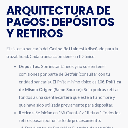
ARQUITECTURA DE
PAGOS: DEPÓSITOS
Y RETIROS
El sistema bancario del
Casino Betfair
está diseñado para la
trazabilidad. Cada transacción tiene un ID único.
Depósitos:
Son instantáneos y no suelen tener
comisiones por parte de Betfair (consultar con tu
entidad bancaria). El límite mínimo típico es 10€.
Política
de Mismo Origen (Same Source):
Solo podrás retirar
fondos a una cuenta/cartera que esté a tu nombre y
que haya sido utilizada previamente para depositar.
Retiros:
Se inician en “Mi Cuenta” > “Retirar”. Todos los
retiros pasan por un ciclo de procesamiento: