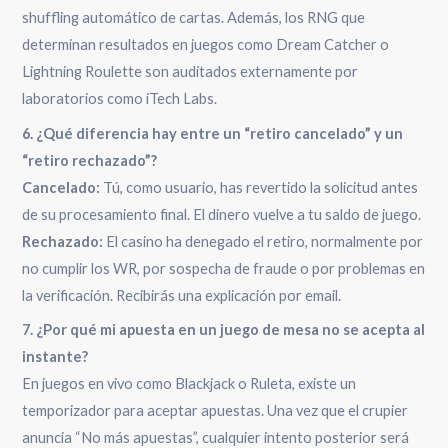
shuffling automático de cartas. Además, los RNG que
determinan resultados en juegos como Dream Catcher o
Lightning Roulette son auditados externamente por
laboratorios como iTech Labs.
6. ¿Qué diferencia hay entre un “retiro cancelado” y un
“retiro rechazado”?
Cancelado:
Tú, como usuario, has revertido la solicitud antes
de su procesamiento final. El dinero vuelve a tu saldo de juego.
Rechazado:
El casino ha denegado el retiro, normalmente por
no cumplir los WR, por sospecha de fraude o por problemas en
la verificación. Recibirás una explicación por email.
7. ¿Por qué mi apuesta en un juego de mesa no se acepta al
instante?
En juegos en vivo como Blackjack o Ruleta, existe un
temporizador para aceptar apuestas. Una vez que el crupier
anuncia “No más apuestas”, cualquier intento posterior será