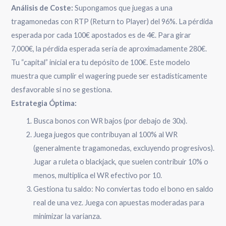
Análisis de Coste:
Supongamos que juegas a una
tragamonedas con RTP (Return to Player) del 96%. La pérdida
esperada por cada 100€ apostados es de 4€. Para girar
7,000€, la pérdida esperada sería de aproximadamente 280€.
Tu “capital” inicial era tu depósito de 100€. Este modelo
muestra que cumplir el wagering puede ser estadísticamente
desfavorable si no se gestiona.
Estrategia Óptima:
Busca bonos con WR bajos (por debajo de 30x).
Juega juegos que contribuyan al 100% al WR
(generalmente tragamonedas, excluyendo progresivos).
Jugar a ruleta o blackjack, que suelen contribuir 10% o
menos, multiplica el WR efectivo por 10.
Gestiona tu saldo: No conviertas todo el bono en saldo
real de una vez. Juega con apuestas moderadas para
minimizar la varianza.