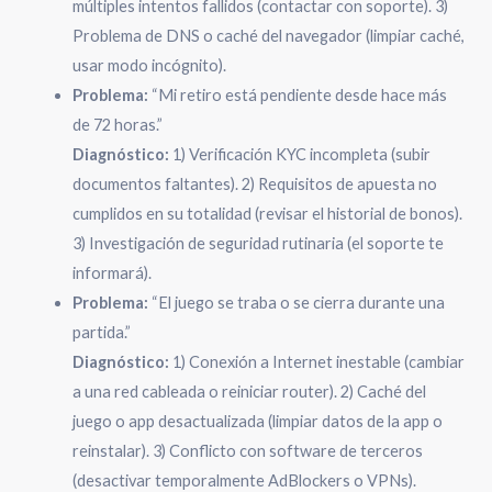
múltiples intentos fallidos (contactar con soporte). 3)
Problema de DNS o caché del navegador (limpiar caché,
usar modo incógnito).
Problema:
“Mi retiro está pendiente desde hace más
de 72 horas.”
Diagnóstico:
1) Verificación KYC incompleta (subir
documentos faltantes). 2) Requisitos de apuesta no
cumplidos en su totalidad (revisar el historial de bonos).
3) Investigación de seguridad rutinaria (el soporte te
informará).
Problema:
“El juego se traba o se cierra durante una
partida.”
Diagnóstico:
1) Conexión a Internet inestable (cambiar
a una red cableada o reiniciar router). 2) Caché del
juego o app desactualizada (limpiar datos de la app o
reinstalar). 3) Conflicto con software de terceros
(desactivar temporalmente AdBlockers o VPNs).