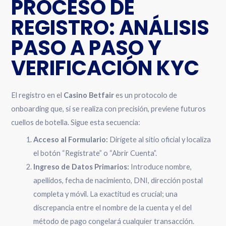
PROCESO DE
REGISTRO: ANÁLISIS
PASO A PASO Y
VERIFICACIÓN KYC
El registro en el
Casino Betfair
es un protocolo de
onboarding que, si se realiza con precisión, previene futuros
cuellos de botella. Sigue esta secuencia:
Acceso al Formulario:
Dirígete al sitio oficial y localiza
el botón “Regístrate” o “Abrir Cuenta”.
Ingreso de Datos Primarios:
Introduce nombre,
apellidos, fecha de nacimiento, DNI, dirección postal
completa y móvil. La exactitud es crucial; una
discrepancia entre el nombre de la cuenta y el del
método de pago congelará cualquier transacción.