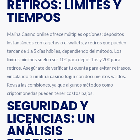
RETIROS: LÍMITES Y
TIEMPOS
Malina Casino online ofrece múltiples opciones: depósitos
instantáneos con tarjetas o e-wallets, y retiros que pueden
tardar de 1 a 5 días hábiles, dependiendo del método. Los
límites mínimos suelen ser 10€ para depósitos y 20€ para
retiros. Asegúrate de verificar tu cuenta para evitar retrasos,
vinculando tu
malina casino login
con documentos válidos.
Revisa las comisiones, ya que algunos métodos como
criptomonedas pueden tener costos bajos.
SEGURIDAD Y
LICENCIAS: UN
ANÁLISIS