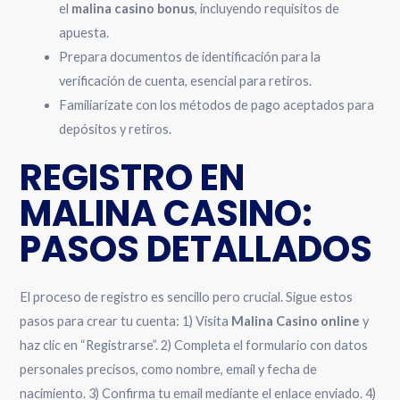
el
malina casino bonus
, incluyendo requisitos de
apuesta.
Prepara documentos de identificación para la
verificación de cuenta, esencial para retiros.
Familiarízate con los métodos de pago aceptados para
depósitos y retiros.
REGISTRO EN
MALINA CASINO:
PASOS DETALLADOS
El proceso de registro es sencillo pero crucial. Sigue estos
pasos para crear tu cuenta: 1) Visita
Malina Casino online
y
haz clic en “Registrarse”. 2) Completa el formulario con datos
personales precisos, como nombre, email y fecha de
nacimiento. 3) Confirma tu email mediante el enlace enviado. 4)