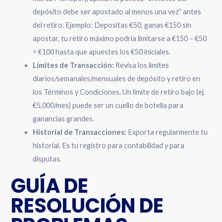
depósito debe ser apostado al menos una vez” antes
del retiro. Ejemplo: Depositas €50, ganas €150 sin
apostar, tu retiro máximo podría limitarse a €150 – €50
= €100 hasta que apuestes los €50 iniciales.
Límites de Transacción:
Revisa los límites
diarios/semanales/mensuales de depósito y retiro en
los Términos y Condiciones. Un límite de retiro bajo (ej.
€5,000/mes) puede ser un cuello de botella para
ganancias grandes.
Historial de Transacciones:
Exporta regularmente tu
historial. Es tu registro para contabilidad y para
disputas.
GUÍA DE
RESOLUCIÓN DE