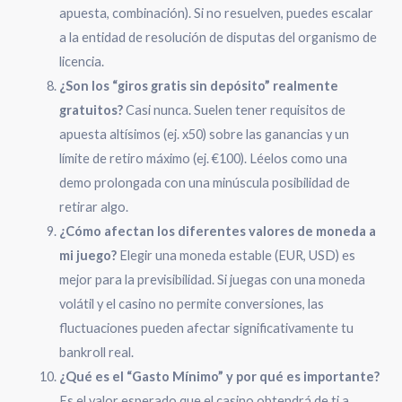
apuesta, combinación). Si no resuelven, puedes escalar
a la entidad de resolución de disputas del organismo de
licencia.
¿Son los “giros gratis sin depósito” realmente
gratuitos?
Casi nunca. Suelen tener requisitos de
apuesta altísimos (ej. x50) sobre las ganancias y un
límite de retiro máximo (ej. €100). Léelos como una
demo prolongada con una minúscula posibilidad de
retirar algo.
¿Cómo afectan los diferentes valores de moneda a
mi juego?
Elegir una moneda estable (EUR, USD) es
mejor para la previsibilidad. Si juegas con una moneda
volátil y el casino no permite conversiones, las
fluctuaciones pueden afectar significativamente tu
bankroll real.
¿Qué es el “Gasto Mínimo” y por qué es importante?
Es el valor esperado que el casino obtendrá de ti a