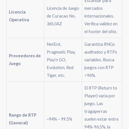
Estándar para
Licencia de Juego
mercados
Licencia
de Curacao No.
internacionales.
Operativa
365/JAZ
Verifica validez en
el footer del sitio.
NetEnt,
Garantiza RNGs
Pragmatic Play,
auditados y RTPs
Proveedores de
Play’n GO,
variables. Busca
Juego
Evolution, Red
juegos con RTP
Tiger, etc.
>96%.
El RTP (Return to
Player) varía por
juego. Las
tragaperras
Rango de RTP
~94% – 99.5%
suelen estar entre
(General)
94%-96.5%, la