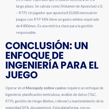
largo plazo. Se calcula como (Volumen de Apuestas) x (1
– RTP). Un jugador que apuesta €10,000 mensual en
juegos con RTP 96% tiene un gasto mínimo esperado
de €400/mes. Es una métrica clave para la gestión
responsable.
CONCLUSIÓN: UN
ENFOQUE DE
INGENIERÍA PARA EL
JUEGO
Operar en el
Monopoly online casino
requiere un enfoque de
ingeniería: planificación meticulosa, análisis de datos (T&C,
RTP), gestión de riesgo (límites, rollover) y mantenimiento de la
seguridad (2FA, documentos). Esta plataforma, con su