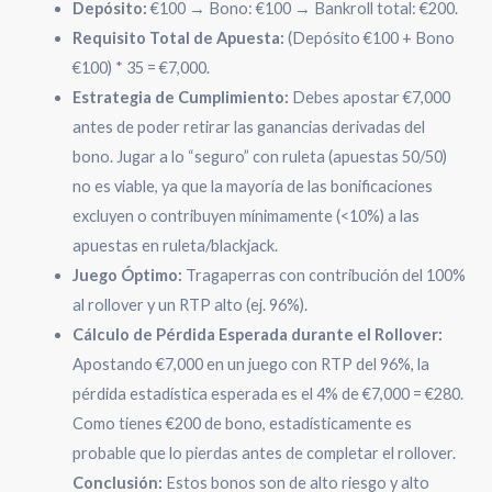
Depósito:
€100 → Bono: €100 → Bankroll total: €200.
Requisito Total de Apuesta:
(Depósito €100 + Bono
€100) * 35 = €7,000.
Estrategia de Cumplimiento:
Debes apostar €7,000
antes de poder retirar las ganancias derivadas del
bono. Jugar a lo “seguro” con ruleta (apuestas 50/50)
no es viable, ya que la mayoría de las bonificaciones
excluyen o contribuyen mínimamente (<10%) a las
apuestas en ruleta/blackjack.
Juego Óptimo:
Tragaperras con contribución del 100%
al rollover y un RTP alto (ej. 96%).
Cálculo de Pérdida Esperada durante el Rollover:
Apostando €7,000 en un juego con RTP del 96%, la
pérdida estadística esperada es el 4% de €7,000 = €280.
Como tienes €200 de bono, estadísticamente es
probable que lo pierdas antes de completar el rollover.
Conclusión:
Estos bonos son de alto riesgo y alto