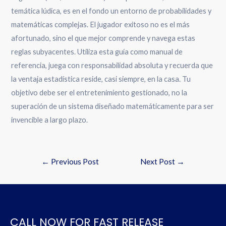
temática lúdica, es en el fondo un entorno de probabilidades y
matemáticas complejas. El jugador exitoso no es el más
afortunado, sino el que mejor comprende y navega estas
reglas subyacentes. Utiliza esta guía como manual de
referencia, juega con responsabilidad absoluta y recuerda que
la ventaja estadística reside, casi siempre, en la casa. Tu
objetivo debe ser el entretenimiento gestionado, no la
superación de un sistema diseñado matemáticamente para ser
invencible a largo plazo.
←
Previous Post
Next Post
→
CALL NOW FOR FAST RELEASE