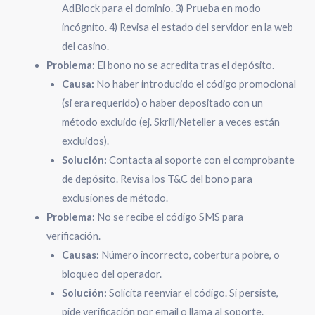
AdBlock para el dominio. 3) Prueba en modo
incógnito. 4) Revisa el estado del servidor en la web
del casino.
Problema:
El bono no se acredita tras el depósito.
Causa:
No haber introducido el código promocional
(si era requerido) o haber depositado con un
método excluido (ej. Skrill/Neteller a veces están
excluidos).
Solución:
Contacta al soporte con el comprobante
de depósito. Revisa los T&C del bono para
exclusiones de método.
Problema:
No se recibe el código SMS para
verificación.
Causas:
Número incorrecto, cobertura pobre, o
bloqueo del operador.
Solución:
Solicita reenviar el código. Si persiste,
pide verificación por email o llama al soporte.