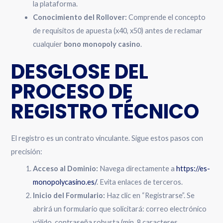
la plataforma.
Conocimiento del Rollover:
Comprende el concepto
de requisitos de apuesta (x40, x50) antes de reclamar
cualquier
bono monopoly casino
.
DESGLOSE DEL
PROCESO DE
REGISTRO TÉCNICO
El registro es un contrato vinculante. Sigue estos pasos con
precisión:
Acceso al Dominio:
Navega directamente a
https://es-
monopolycasino.es/
. Evita enlaces de terceros.
Inicio del Formulario:
Haz clic en “Registrarse”. Se
abrirá un formulario que solicitará: correo electrónico
válido, contraseña robusta (mín. 8 caracteres,