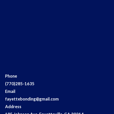
Phone
(770)285-1635
Email
fayettebonding@gmail.com
Address