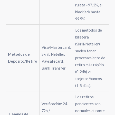
ruleta ~97.3%, el
blackjack hasta
99.5%.
Los métodos de
billetera
(Skrill/Neteller)
Visa/Mastercard,
suelen tener
Métodos de
Skrill, Neteller,
procesamiento de
Depósito/Retiro
Paysafecard,
retiro más rápido
Bank Transfer
(0-24h) vs.
tarjetas/bancos
(1-5 días).
Los retiros
Verificación: 24-
pendientes son
72h /
normales durante
Tiempos de