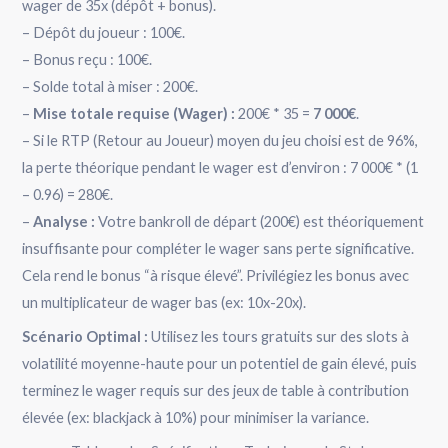
wager de 35x (dépôt + bonus).
– Dépôt du joueur : 100€.
– Bonus reçu : 100€.
– Solde total à miser : 200€.
–
Mise totale requise (Wager) :
200€ * 35 =
7 000€
.
– Si le RTP (Retour au Joueur) moyen du jeu choisi est de 96%,
la perte théorique pendant le wager est d’environ : 7 000€ * (1
– 0.96) = 280€.
–
Analyse :
Votre bankroll de départ (200€) est théoriquement
insuffisante pour compléter le wager sans perte significative.
Cela rend le bonus “à risque élevé”. Privilégiez les bonus avec
un multiplicateur de wager bas (ex: 10x-20x).
Scénario Optimal :
Utilisez les tours gratuits sur des slots à
volatilité moyenne-haute pour un potentiel de gain élevé, puis
terminez le wager requis sur des jeux de table à contribution
élevée (ex: blackjack à 10%) pour minimiser la variance.