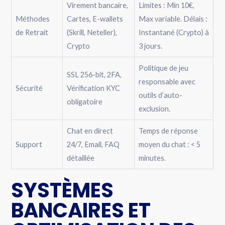
Virement bancaire,
Limites : Min 10€,
Méthodes
Cartes, E-wallets
Max variable. Délais :
de Retrait
(Skrill, Neteller),
Instantané (Crypto) à
Crypto
3 jours.
Politique de jeu
SSL 256-bit, 2FA,
responsable avec
Sécurité
Vérification KYC
outils d’auto-
obligatoire
exclusion.
Chat en direct
Temps de réponse
Support
24/7, Email, FAQ
moyen du chat : < 5
détaillée
minutes.
SYSTÈMES
BANCAIRES ET