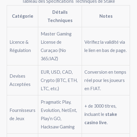
Tableau des Spécifications Techniques de Stake
Détails
Catégorie
Notes
Techniques
Master Gaming
Licence &
License de
Vérifiez la validité via
Régulation
Curaçao (No
le lien en bas de page.
365/JAZ)
EUR, USD, CAD,
Conversion en temps
Devises
Crypto (BTC, ETH,
réel pour les joueurs
Acceptées
LTC, etc.)
en FIAT.
Pragmatic Play,
+ de 3000 titres,
Fournisseurs
Evolution, NetEnt,
incluant le
stake
de Jeux
Play’n GO,
casino live
.
Hacksaw Gaming