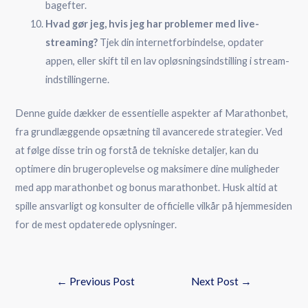
bagefter.
Hvad gør jeg, hvis jeg har problemer med live-
streaming?
Tjek din internetforbindelse, opdater
appen, eller skift til en lav opløsningsindstilling i stream-
indstillingerne.
Denne guide dækker de essentielle aspekter af Marathonbet,
fra grundlæggende opsætning til avancerede strategier. Ved
at følge disse trin og forstå de tekniske detaljer, kan du
optimere din brugeroplevelse og maksimere dine muligheder
med app marathonbet og bonus marathonbet. Husk altid at
spille ansvarligt og konsulter de officielle vilkår på hjemmesiden
for de mest opdaterede oplysninger.
←
Previous Post
Next Post
→