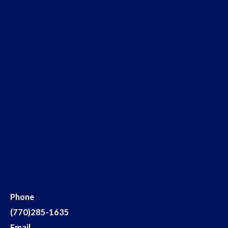
Phone
(770)285-1635
Email