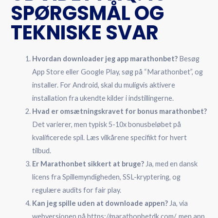
SPØRGSMÅL OG
TEKNISKE SVAR
Hvordan downloader jeg app marathonbet?
Besøg
App Store eller Google Play, søg på “Marathonbet”, og
installer. For Android, skal du muligvis aktivere
installation fra ukendte kilder i indstillingerne.
Hvad er omsætningskravet for bonus marathonbet?
Det varierer, men typisk 5-10x bonusbeløbet på
kvalificerede spil. Læs vilkårene specifikt for hvert
tilbud.
Er Marathonbet sikkert at bruge?
Ja, med en dansk
licens fra Spillemyndigheden, SSL-kryptering, og
regulære audits for fair play.
Kan jeg spille uden at downloade appen?
Ja, via
webversionen på https://marathonbetdk.com/, men app