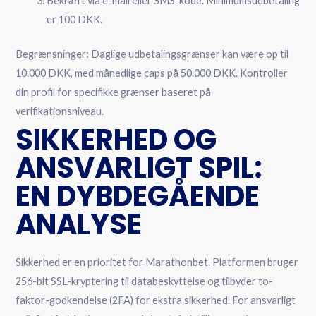
Bekræft via e-mail eller SMS-kode. Minimumsudbetaling
er 100 DKK.
Begrænsninger: Daglige udbetalingsgrænser kan være op til
10.000 DKK, med månedlige caps på 50.000 DKK. Kontroller
din profil for specifikke grænser baseret på
verifikationsniveau.
SIKKERHED OG
ANSVARLIGT SPIL:
EN DYBDEGÅENDE
ANALYSE
Sikkerhed er en prioritet for Marathonbet. Platformen bruger
256-bit SSL-kryptering til databeskyttelse og tilbyder to-
faktor-godkendelse (2FA) for ekstra sikkerhed. For ansvarligt