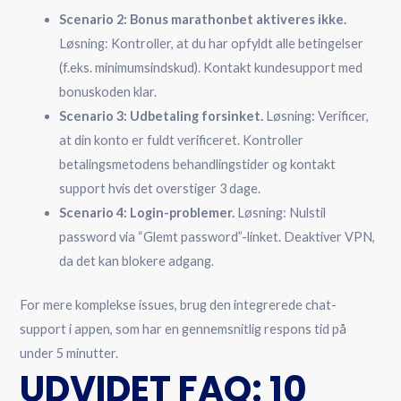
Scenario 2: Bonus marathonbet aktiveres ikke.
Løsning: Kontroller, at du har opfyldt alle betingelser
(f.eks. minimumsindskud). Kontakt kundesupport med
bonuskoden klar.
Scenario 3: Udbetaling forsinket.
Løsning: Verificer,
at din konto er fuldt verificeret. Kontroller
betalingsmetodens behandlingstider og kontakt
support hvis det overstiger 3 dage.
Scenario 4: Login-problemer.
Løsning: Nulstil
password via “Glemt password”-linket. Deaktiver VPN,
da det kan blokere adgang.
For mere komplekse issues, brug den integrerede chat-
support i appen, som har en gennemsnitlig respons tid på
under 5 minutter.
UDVIDET FAQ: 10