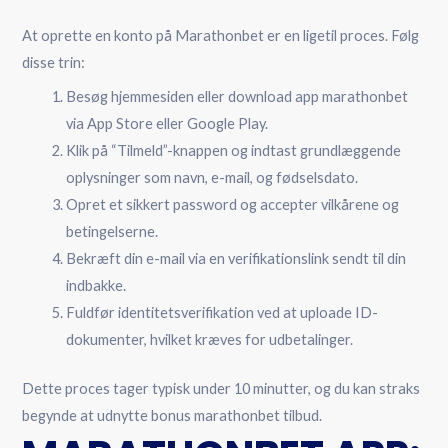
At oprette en konto på Marathonbet er en ligetil proces. Følg
disse trin:
Besøg hjemmesiden eller download app marathonbet
via App Store eller Google Play.
Klik på “Tilmeld”-knappen og indtast grundlæggende
oplysninger som navn, e-mail, og fødselsdato.
Opret et sikkert password og accepter vilkårene og
betingelserne.
Bekræft din e-mail via en verifikationslink sendt til din
indbakke.
Fuldfør identitetsverifikation ved at uploade ID-
dokumenter, hvilket kræves for udbetalinger.
Dette proces tager typisk under 10 minutter, og du kan straks
begynde at udnytte bonus marathonbet tilbud.