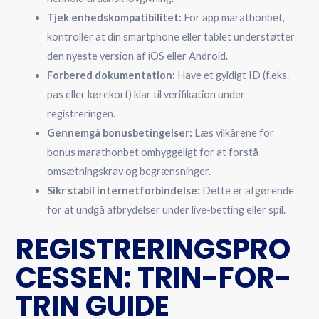
Tjek enhedskompatibilitet:
For app marathonbet,
kontroller at din smartphone eller tablet understøtter
den nyeste version af iOS eller Android.
Forbered dokumentation:
Have et gyldigt ID (f.eks.
pas eller kørekort) klar til verifikation under
registreringen.
Gennemgå bonusbetingelser:
Læs vilkårene for
bonus marathonbet omhyggeligt for at forstå
omsætningskrav og begrænsninger.
Sikr stabil internetforbindelse:
Dette er afgørende
for at undgå afbrydelser under live-betting eller spil.
REGISTRERINGSPRO
CESSEN: TRIN-FOR-
TRIN GUIDE