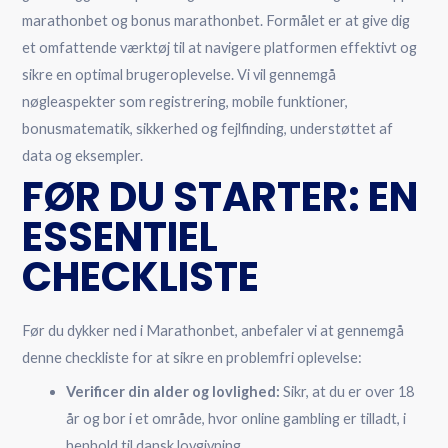
marathonbet og bonus marathonbet. Formålet er at give dig
et omfattende værktøj til at navigere platformen effektivt og
sikre en optimal brugeroplevelse. Vi vil gennemgå
nøgleaspekter som registrering, mobile funktioner,
bonusmatematik, sikkerhed og fejlfinding, understøttet af
data og eksempler.
FØR DU STARTER: EN
ESSENTIEL
CHECKLISTE
Før du dykker ned i Marathonbet, anbefaler vi at gennemgå
denne checkliste for at sikre en problemfri oplevelse:
Verificer din alder og lovlighed:
Sikr, at du er over 18
år og bor i et område, hvor online gambling er tilladt, i
henhold til dansk lovgivning.