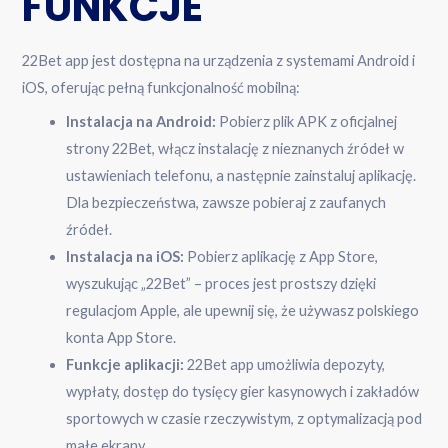
FUNKCJE
22Bet app jest dostępna na urządzenia z systemami Android i
iOS, oferując pełną funkcjonalność mobilną:
Instalacja na Android:
Pobierz plik APK z oficjalnej
strony 22Bet, włącz instalację z nieznanych źródeł w
ustawieniach telefonu, a następnie zainstaluj aplikację.
Dla bezpieczeństwa, zawsze pobieraj z zaufanych
źródeł.
Instalacja na iOS:
Pobierz aplikację z App Store,
wyszukując „22Bet” – proces jest prostszy dzięki
regulacjom Apple, ale upewnij się, że używasz polskiego
konta App Store.
Funkcje aplikacji:
22Bet app umożliwia depozyty,
wypłaty, dostęp do tysięcy gier kasynowych i zakładów
sportowych w czasie rzeczywistym, z optymalizacją pod
małe ekrany.