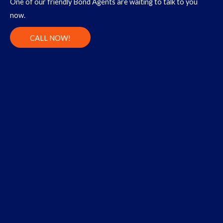
One of our friendly Bond Agents are waiting to talk to you
now.
CALL NOW!