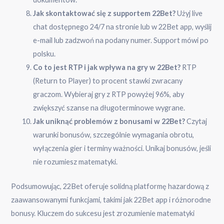
Jak skontaktować się z supportem 22Bet?
Użyj live
chat dostępnego 24/7 na stronie lub w 22Bet app, wyślij
e-mail lub zadzwoń na podany numer. Support mówi po
polsku.
Co to jest RTP i jak wpływa na gry w 22Bet?
RTP
(Return to Player) to procent stawki zwracany
graczom. Wybieraj gry z RTP powyżej 96%, aby
zwiększyć szanse na długoterminowe wygrane.
Jak uniknąć problemów z bonusami w 22Bet?
Czytaj
warunki bonusów, szczególnie wymagania obrotu,
wyłączenia gier i terminy ważności. Unikaj bonusów, jeśli
nie rozumiesz matematyki.
Podsumowując, 22Bet oferuje solidną platformę hazardową z
zaawansowanymi funkcjami, takimi jak 22Bet app i różnorodne
bonusy. Kluczem do sukcesu jest zrozumienie matematyki