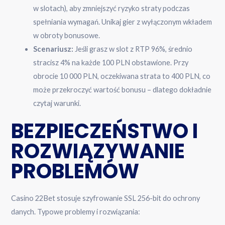
w slotach), aby zmniejszyć ryzyko straty podczas
spełniania wymagań. Unikaj gier z wyłączonym wkładem
w obroty bonusowe.
Scenariusz:
Jeśli grasz w slot z RTP 96%, średnio
stracisz 4% na każde 100 PLN obstawione. Przy
obrocie 10 000 PLN, oczekiwana strata to 400 PLN, co
może przekroczyć wartość bonusu – dlatego dokładnie
czytaj warunki.
BEZPIECZEŃSTWO I
ROZWIĄZYWANIE
PROBLEMÓW
Casino 22Bet stosuje szyfrowanie SSL 256-bit do ochrony
danych. Typowe problemy i rozwiązania: