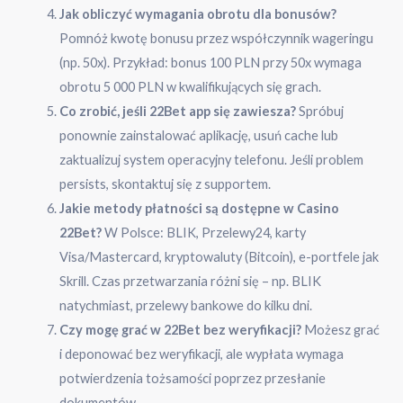
Jak obliczyć wymagania obrotu dla bonusów?
Pomnóż kwotę bonusu przez współczynnik wageringu
(np. 50x). Przykład: bonus 100 PLN przy 50x wymaga
obrotu 5 000 PLN w kwalifikujących się grach.
Co zrobić, jeśli 22Bet app się zawiesza?
Spróbuj
ponownie zainstalować aplikację, usuń cache lub
zaktualizuj system operacyjny telefonu. Jeśli problem
persists, skontaktuj się z supportem.
Jakie metody płatności są dostępne w Casino
22Bet?
W Polsce: BLIK, Przelewy24, karty
Visa/Mastercard, kryptowaluty (Bitcoin), e-portfele jak
Skrill. Czas przetwarzania różni się – np. BLIK
natychmiast, przelewy bankowe do kilku dni.
Czy mogę grać w 22Bet bez weryfikacji?
Możesz grać
i deponować bez weryfikacji, ale wypłata wymaga
potwierdzenia tożsamości poprzez przesłanie
dokumentów.