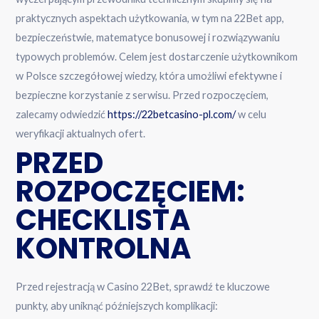
praktycznych aspektach użytkowania, w tym na 22Bet app,
bezpieczeństwie, matematyce bonusowej i rozwiązywaniu
typowych problemów. Celem jest dostarczenie użytkownikom
w Polsce szczegółowej wiedzy, która umożliwi efektywne i
bezpieczne korzystanie z serwisu. Przed rozpoczęciem,
zalecamy odwiedzić
https://22betcasino-pl.com/
w celu
weryfikacji aktualnych ofert.
PRZED
ROZPOCZĘCIEM:
CHECKLISTA
KONTROLNA
Przed rejestracją w Casino 22Bet, sprawdź te kluczowe
punkty, aby uniknąć późniejszych komplikacji: