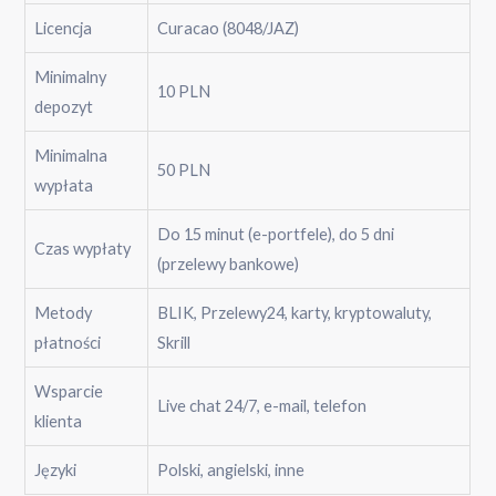
Licencja
Curacao (8048/JAZ)
Minimalny
10 PLN
depozyt
Minimalna
50 PLN
wypłata
Do 15 minut (e-portfele), do 5 dni
Czas wypłaty
(przelewy bankowe)
Metody
BLIK, Przelewy24, karty, kryptowaluty,
płatności
Skrill
Wsparcie
Live chat 24/7, e-mail, telefon
klienta
Języki
Polski, angielski, inne