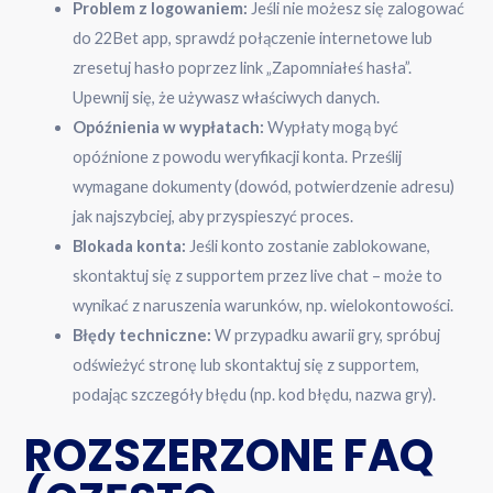
Problem z logowaniem:
Jeśli nie możesz się zalogować
do 22Bet app, sprawdź połączenie internetowe lub
zresetuj hasło poprzez link „Zapomniałeś hasła”.
Upewnij się, że używasz właściwych danych.
Opóźnienia w wypłatach:
Wypłaty mogą być
opóźnione z powodu weryfikacji konta. Prześlij
wymagane dokumenty (dowód, potwierdzenie adresu)
jak najszybciej, aby przyspieszyć proces.
Blokada konta:
Jeśli konto zostanie zablokowane,
skontaktuj się z supportem przez live chat – może to
wynikać z naruszenia warunków, np. wielokontowości.
Błędy techniczne:
W przypadku awarii gry, spróbuj
odświeżyć stronę lub skontaktuj się z supportem,
podając szczegóły błędu (np. kod błędu, nazwa gry).
ROZSZERZONE FAQ