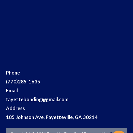
Phone
(770)285-1635
Email
fayettebonding@gmail.com
Address
185 Johnson Ave, Fayetteville, GA 30214