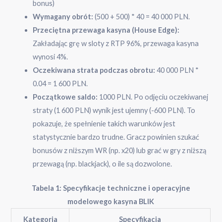
bonus)
Wymagany obrót:
(500 + 500) * 40 = 40 000 PLN.
Przeciętna przewaga kasyna (House Edge):
Zakładając grę w sloty z RTP 96%, przewaga kasyna
wynosi 4%.
Oczekiwana strata podczas obrotu:
40 000 PLN *
0.04 = 1 600 PLN.
Początkowe saldo:
1000 PLN. Po odjęciu oczekiwanej
straty (1 600 PLN) wynik jest ujemny (-600 PLN). To
pokazuje, że spełnienie takich warunków jest
statystycznie bardzo trudne. Gracz powinien szukać
bonusów z niższym WR (np. x20) lub grać w gry z niższą
przewagą (np. blackjack), o ile są dozwolone.
Tabela 1: Specyfikacje techniczne i operacyjne
modelowego kasyna BLIK
Kategoria
Specyfikacja