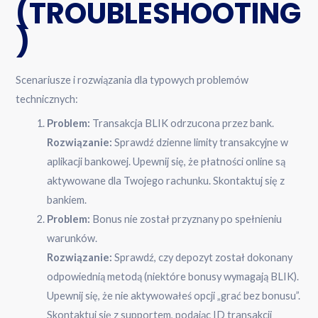
(TROUBLESHOOTING
)
Scenariusze i rozwiązania dla typowych problemów
technicznych:
Problem:
Transakcja BLIK odrzucona przez bank.
Rozwiązanie:
Sprawdź dzienne limity transakcyjne w
aplikacji bankowej. Upewnij się, że płatności online są
aktywowane dla Twojego rachunku. Skontaktuj się z
bankiem.
Problem:
Bonus nie został przyznany po spełnieniu
warunków.
Rozwiązanie:
Sprawdź, czy depozyt został dokonany
odpowiednią metodą (niektóre bonusy wymagają BLIK).
Upewnij się, że nie aktywowałeś opcji „grać bez bonusu”.
Skontaktuj się z supportem, podając ID transakcji