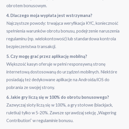
obrotem bonusowym.
4. Dlaczego moja wypłata jest wstrzymana?
Najczęstsze powody: trwająca weryfikacja KYC, konieczność
spełnienia warunków obrotu bonusu, podejrzenie naruszenia
regulaminu (np. wielokontowość) lub standardowa kontrola
bezpieczeństwa transakcji.
5. Czy mogę grać przez aplikację mobilną?
Większość kasyn oferuje w pełni responsywną stronę
internetową dostosowaną do urządzeń mobilnych. Niektóre
posiadają też dedykowane aplikacje na Androida/iOS do
pobrania ze swojej strony.
6. Jakie gry liczą się w 100% do obrotu bonusowego?
Zazwyczaj sloty liczą się w 100%, a gry stołowe (blackjack,
ruletka) tylko w 5-20%. Zawsze sprawdzaj sekcję „Wagering
Contribution” w regulaminie bonusu.