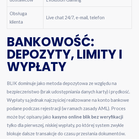
Obsługa
Live chat 24/7, e-mail, telefon
klienta
BANKOWOŚĆ:
DEPOZYTY, LIMITY I
WYPŁATY
BLIK dominuje jako metoda depozytowa ze względu na
bezpieczeństwo (brak udostępniania danych karty) i prędkość.
Wypłaty są jednak najczęściej realizowane na konto bankowe
podane podczas rejestracji (w ramach zasady AML). Proces
może być opisany jako
kasyno online blik bez weryfikacji
tylko dla pierwszej, niskiej wypłaty, po której system zwykle
blokuje dalsze transakcje do czasu przesłania dokumentów.