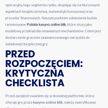
operacyjną tego segmentu rynku, skupiając się na kluczowych
aspektach bezpieczeństwa, matematyki bonusowej oraz
procedur finansowych. Naszym punktem odniesienia będzie
renomowane
Polskie kasyno online blik
, które służy jako
modelowy przykład dla omawianych mechanizmów. Celem jest
dostarczenie graczom zaawansowanego narzędzia do
świadomej i bezpiecznej gry.
PRZED
ROZPOCZĘCIEM:
KRYTYCZNA
CHECKLISTA
Przed zarejestrowaniem się w dowolnej platformie, która
oferuje grę przez
kasyno online blik
, należy zweryfikować