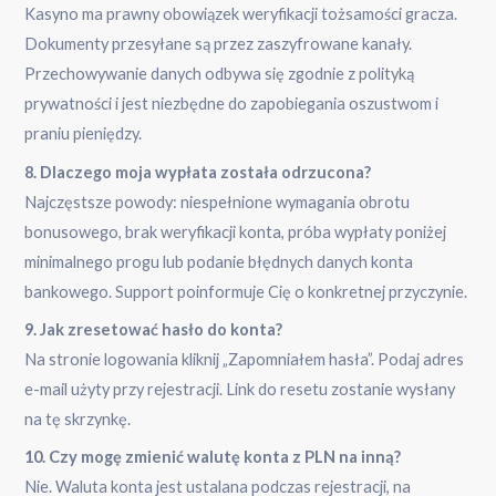
Kasyno ma prawny obowiązek weryfikacji tożsamości gracza.
Dokumenty przesyłane są przez zaszyfrowane kanały.
Przechowywanie danych odbywa się zgodnie z polityką
prywatności i jest niezbędne do zapobiegania oszustwom i
praniu pieniędzy.
8. Dlaczego moja wypłata została odrzucona?
Najczęstsze powody: niespełnione wymagania obrotu
bonusowego, brak weryfikacji konta, próba wypłaty poniżej
minimalnego progu lub podanie błędnych danych konta
bankowego. Support poinformuje Cię o konkretnej przyczynie.
9. Jak zresetować hasło do konta?
Na stronie logowania kliknij „Zapomniałem hasła”. Podaj adres
e-mail użyty przy rejestracji. Link do resetu zostanie wysłany
na tę skrzynkę.
10. Czy mogę zmienić walutę konta z PLN na inną?
Nie. Waluta konta jest ustalana podczas rejestracji, na