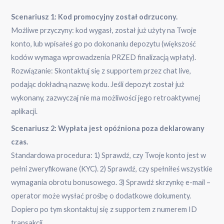
Scenariusz 1: Kod promocyjny został odrzucony.
Możliwe przyczyny: kod wygasł, został już użyty na Twoje
konto, lub wpisałeś go po dokonaniu depozytu (większość
kodów wymaga wprowadzenia PRZED finalizacją wpłaty).
Rozwiązanie: Skontaktuj się z supportem przez chat live,
podając dokładną nazwę kodu. Jeśli depozyt został już
wykonany, zazwyczaj nie ma możliwości jego retroaktywnej
aplikacji.
Scenariusz 2: Wypłata jest opóźniona poza deklarowany
czas.
Standardowa procedura: 1) Sprawdź, czy Twoje konto jest w
pełni zweryfikowane (KYC). 2) Sprawdź, czy spełniłeś wszystkie
wymagania obrotu bonusowego. 3) Sprawdź skrzynkę e-mail –
operator może wysłać prośbę o dodatkowe dokumenty.
Dopiero po tym skontaktuj się z supportem z numerem ID
transakcji.