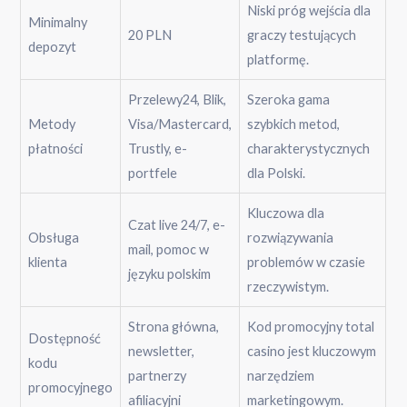
Niski próg wejścia dla
Minimalny
20 PLN
graczy testujących
depozyt
platformę.
Przelewy24, Blik,
Szeroka gama
Metody
Visa/Mastercard,
szybkich metod,
płatności
Trustly, e-
charakterystycznych
portfele
dla Polski.
Kluczowa dla
Czat live 24/7, e-
Obsługa
rozwiązywania
mail, pomoc w
klienta
problemów w czasie
języku polskim
rzeczywistym.
Strona główna,
Kod promocyjny total
Dostępność
newsletter,
casino jest kluczowym
kodu
partnerzy
narzędziem
promocyjnego
afiliacyjni
marketingowym.