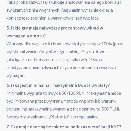
Taka próba zazwyczaj skutkuje anulowaniem całego bonusu i
związanych z nim wygranych. Regulamin wyraźnie określa
konieczność spełnienia warunków przed wypłatą.
5. Jakie gry mają najwyższy procentowy wkład w
wymagania obrotu?
W przypadku większości bonusów, sloty liczą się w 100% (poza
wyjątkami wymienionymi w regulaminie). Gry stołowe
(blackjack, ruletka) często liczą się tylko w 5-10%, co
praktycznie uniemożliwia ich użycie do spełnienia wysokich
wymagań.
6. Jaka jest minimalna i maksymalna kwota wypłaty?
Minimalna wypłata to zwykle 50-100 PLN. Maksymalna może
być limitowana przez wybraną metodę wypłaty lub warunki
bonusu (np. maksymalna wygrana z free spinów to 500 PLN).
Szczegóły w zakładce „Płatności” lub regulaminie.
7. Czy moje dane są bezpieczne podczas weryfikacji KYC?