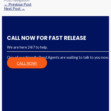
Post navigation
←
Previous Post
Next Post
→
CALL NOW FOR FAST RELEASE
We are here 24/7 to help.
One of our friendly Bond Agents are waiting to talk to you now.
CALL NOW!