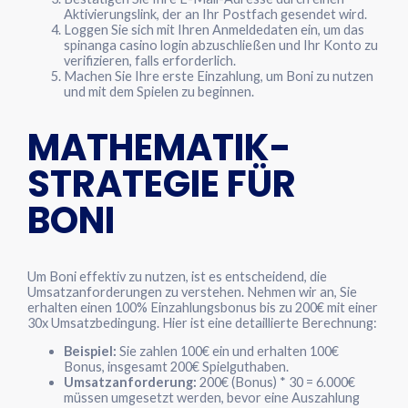
Aktivierungslink, der an Ihr Postfach gesendet wird.
Loggen Sie sich mit Ihren Anmeldedaten ein, um das
spinanga casino login abzuschließen und Ihr Konto zu
verifizieren, falls erforderlich.
Machen Sie Ihre erste Einzahlung, um Boni zu nutzen
und mit dem Spielen zu beginnen.
MATHEMATIK-
STRATEGIE FÜR
BONI
Um Boni effektiv zu nutzen, ist es entscheidend, die
Umsatzanforderungen zu verstehen. Nehmen wir an, Sie
erhalten einen 100% Einzahlungsbonus bis zu 200€ mit einer
30x Umsatzbedingung. Hier ist eine detaillierte Berechnung:
Beispiel:
Sie zahlen 100€ ein und erhalten 100€
Bonus, insgesamt 200€ Spielguthaben.
Umsatzanforderung:
200€ (Bonus) * 30 = 6.000€
müssen umgesetzt werden, bevor eine Auszahlung