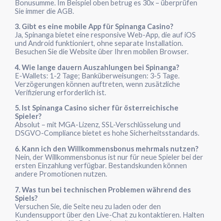
Bonusumme. Im Beispiel oben betrug es 30x – überprüfen
Sie immer die AGB.
3. Gibt es eine mobile App für Spinanga Casino?
Ja, Spinanga bietet eine responsive Web-App, die auf iOS
und Android funktioniert, ohne separate Installation.
Besuchen Sie die Website über Ihren mobilen Browser.
4. Wie lange dauern Auszahlungen bei Spinanga?
E-Wallets: 1-2 Tage; Banküberweisungen: 3-5 Tage.
Verzögerungen können auftreten, wenn zusätzliche
Verifizierung erforderlich ist.
5. Ist Spinanga Casino sicher für österreichische
Spieler?
Absolut – mit MGA-Lizenz, SSL-Verschlüsselung und
DSGVO-Compliance bietet es hohe Sicherheitsstandards.
6. Kann ich den Willkommensbonus mehrmals nutzen?
Nein, der Willkommensbonus ist nur für neue Spieler bei der
ersten Einzahlung verfügbar. Bestandskunden können
andere Promotionen nutzen.
7. Was tun bei technischen Problemen während des
Spiels?
Versuchen Sie, die Seite neu zu laden oder den
Kundensupport über den Live-Chat zu kontaktieren. Halten