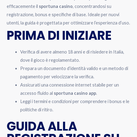
efficacemente il
sportuna casino
, concentrandosi su
registrazione, bonus e specifiche di base. Ideale per nuovi
utenti, la guida è progettata per ottimizzare l’esperienza d’uso.
PRIMA DI INIZIARE
Verifica di avere almeno 18 anni e di risiedere in Italia,
dove il gioco è regolamentato.
Prepara un documento d’identità valido e un metodo di
pagamento per velocizzare la verifica.
Assicurati una connessione internet stabile per un
accesso fluido al
sportuna casino app
.
Leggi i termini e condizioni per comprendere i bonus e le
politiche di ritiro.
GUIDA ALLA