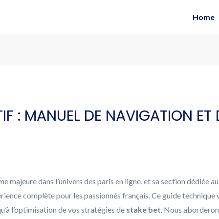
24/7 Bail Agents are ready to help
Home
IF : MANUEL DE NAVIGATION ET 
majeure dans l’univers des paris en ligne, et sa section dédiée au
érience complète pour les passionnés français. Ce guide technique 
squ’à l’optimisation de vos stratégies de
stake bet
. Nous aborderons