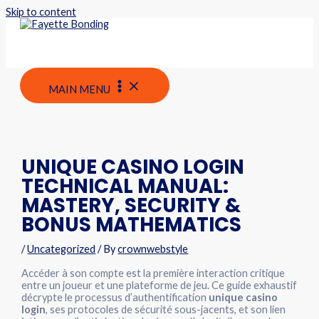
Skip to content
24/7 Bail Agents are ready to help
MAIN MENU
UNIQUE CASINO LOGIN
TECHNICAL MANUAL:
MASTERY, SECURITY &
BONUS MATHEMATICS
/
Uncategorized
/ By
crownwebstyle
Accéder à son compte est la première interaction critique
entre un joueur et une plateforme de jeu. Ce guide exhaustif
décrypte le processus d’authentification
unique casino
login
, ses protocoles de sécurité sous-jacents, et son lien