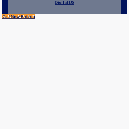
Digital US
Call Now Button