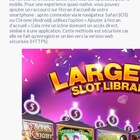
mobile. Pour une expérience quasi-native, vous pouvez
ajouter un raccourci sur l’écran d’accueil de votre
smartphone : après connexion via le navigateur Safari (iOS)
ou Chrome (Android), utilisez l’option « Ajouter à l’écran
d’accueil ». Cela crée un icône donnant un accès direct,
similaire à une application. Cette méthode est sécurisée car
elle ne fait qu’enregistrer un lien vers la version web
sécurisée (HTTPS).