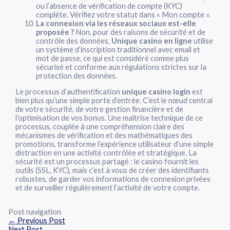
ou l’absence de vérification de compte (KYC)
complète. Vérifiez votre statut dans « Mon compte ».
La connexion via les réseaux sociaux est-elle
proposée ?
Non, pour des raisons de sécurité et de
contrôle des données,
Unique casino en ligne
utilise
un système d’inscription traditionnel avec email et
mot de passe, ce qui est considéré comme plus
sécurisé et conforme aux régulations strictes sur la
protection des données.
Le processus d’authentification
unique casino login
est
bien plus qu’une simple porte d’entrée. C’est le nœud central
de votre sécurité, de votre gestion financière et de
l’optimisation de vos bonus. Une maîtrise technique de ce
processus, couplée à une compréhension claire des
mécanismes de vérification et des mathématiques des
promotions, transforme l’expérience utilisateur d’une simple
distraction en une activité contrôlée et stratégique. La
sécurité est un processus partagé : le casino fournit les
outils (SSL, KYC), mais c’est à vous de créer des identifiants
robustes, de garder vos informations de connexion privées
et de surveiller régulièrement l’activité de votre compte.
Post navigation
←
Previous Post
Next Post
→