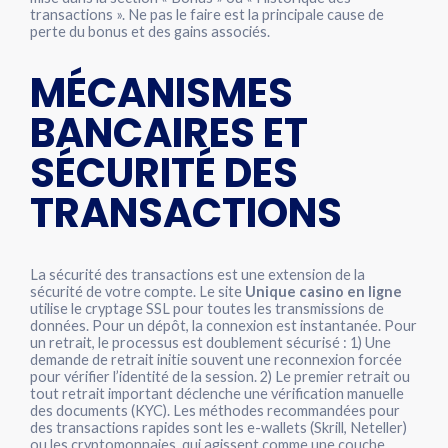
transactions ». Ne pas le faire est la principale cause de
perte du bonus et des gains associés.
MÉCANISMES
BANCAIRES ET
SÉCURITÉ DES
TRANSACTIONS
La sécurité des transactions est une extension de la
sécurité de votre compte. Le site
Unique casino en ligne
utilise le cryptage SSL pour toutes les transmissions de
données. Pour un dépôt, la connexion est instantanée. Pour
un retrait, le processus est doublement sécurisé : 1) Une
demande de retrait initie souvent une reconnexion forcée
pour vérifier l’identité de la session. 2) Le premier retrait ou
tout retrait important déclenche une vérification manuelle
des documents (KYC). Les méthodes recommandées pour
des transactions rapides sont les e-wallets (Skrill, Neteller)
ou les cryptomonnaies, qui agissent comme une couche