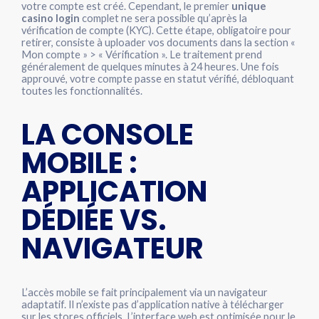
votre compte est créé. Cependant, le premier
unique
casino login
complet ne sera possible qu’après la
vérification de compte (KYC). Cette étape, obligatoire pour
retirer, consiste à uploader vos documents dans la section «
Mon compte » > « Vérification ». Le traitement prend
généralement de quelques minutes à 24 heures. Une fois
approuvé, votre compte passe en statut vérifié, débloquant
toutes les fonctionnalités.
LA CONSOLE
MOBILE :
APPLICATION
DÉDIÉE VS.
NAVIGATEUR
L’accès mobile se fait principalement via un navigateur
adaptatif. Il n’existe pas d’application native à télécharger
sur les stores officiels. L’interface web est optimisée pour le