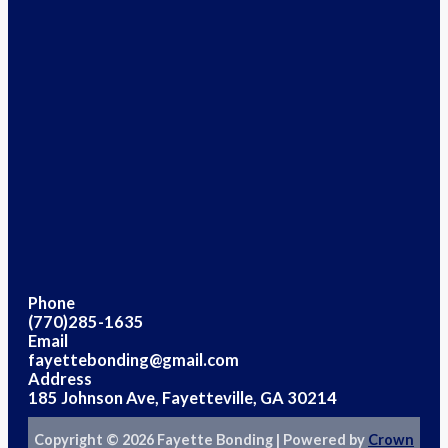
Phone
(770)285-1635
Email
fayettebonding@gmail.com
Address
185 Johnson Ave, Fayetteville, GA 30214
Copyright © 2026 Fayette Bonding | Powered by
Crown