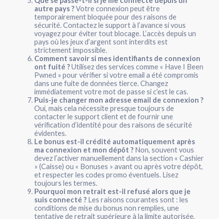
Que se passe-t-il si je me connecte depuis un
autre pays ?
Votre connexion peut être
temporairement bloquée pour des raisons de
sécurité. Contactez le support à l’avance si vous
voyagez pour éviter tout blocage. L’accès depuis un
pays où les jeux d’argent sont interdits est
strictement impossible.
Comment savoir si mes identifiants de connexion
ont fuité ?
Utilisez des services comme « Have I Been
Pwned » pour vérifier si votre email a été compromis
dans une fuite de données tierce. Changez
immédiatement votre mot de passe si c’est le cas.
Puis-je changer mon adresse email de connexion ?
Oui, mais cela nécessite presque toujours de
contacter le support client et de fournir une
vérification d’identité pour des raisons de sécurité
évidentes.
Le bonus est-il crédité automatiquement après
ma connexion et mon dépôt ?
Non, souvent vous
devez l’activer manuellement dans la section « Cashier
» (Caisse) ou « Bonuses » avant ou après votre dépôt,
et respecter les codes promo éventuels. Lisez
toujours les termes.
Pourquoi mon retrait est-il refusé alors que je
suis connecté ?
Les raisons courantes sont : les
conditions de mise du bonus non remplies, une
tentative de retrait supérieure à la limite autorisée,