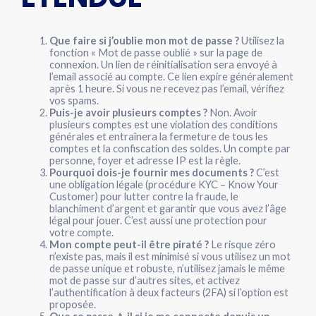
Que faire si j’oublie mon mot de passe ?
Utilisez la
fonction « Mot de passe oublié » sur la page de
connexion. Un lien de réinitialisation sera envoyé à
l’email associé au compte. Ce lien expire généralement
après 1 heure. Si vous ne recevez pas l’email, vérifiez
vos spams.
Puis-je avoir plusieurs comptes ?
Non. Avoir
plusieurs comptes est une violation des conditions
générales et entraînera la fermeture de tous les
comptes et la confiscation des soldes. Un compte par
personne, foyer et adresse IP est la règle.
Pourquoi dois-je fournir mes documents ?
C’est
une obligation légale (procédure KYC – Know Your
Customer) pour lutter contre la fraude, le
blanchiment d’argent et garantir que vous avez l’âge
légal pour jouer. C’est aussi une protection pour
votre compte.
Mon compte peut-il être piraté ?
Le risque zéro
n’existe pas, mais il est minimisé si vous utilisez un mot
de passe unique et robuste, n’utilisez jamais le même
mot de passe sur d’autres sites, et activez
l’authentification à deux facteurs (2FA) si l’option est
proposée.