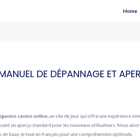
24/7 Bail Agents are ready to help
Home
 MANUEL DE DÉPANNAGE ET APE
gasino casino online
, un site de jeux qui offre une expérience i
issant un aperçu standard pour les nouveaux utilisateurs. Nous abord
ons de base, le tout en français pour une compréhension optimale.