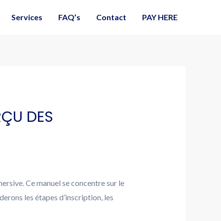
Call Now
Services
FAQ’s
Contact
PAY HERE
RÇU DES
mmersive. Ce manuel se concentre sur le
erons les étapes d’inscription, les