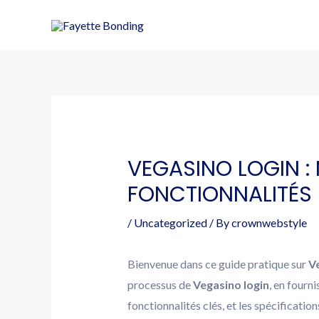
VEGASINO LOGIN :
FONCTIONNALITÉS
/
Uncategorized
/ By
crownwebstyle
Bienvenue dans ce guide pratique sur
Ve
processus de
Vegasino login
, en fourn
fonctionnalités clés, et les spécificati