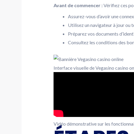
Avant de commencer :
Vérifiez ces po
Assurez-vous d’avoir une connexi
Utilisez un navigateur à jour ou t
Préparez vos documents d’identit
Consultez les conditions des bo
Interface visuelle de Vegasino casino o
Vidéo démonstrative sur les fonctionnal