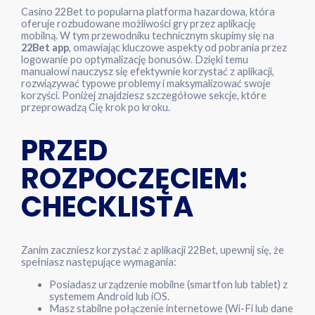
Casino 22Bet to popularna platforma hazardowa, która
oferuje rozbudowane możliwości gry przez aplikację
mobilną. W tym przewodniku technicznym skupimy się na
22Bet app
, omawiając kluczowe aspekty od pobrania przez
logowanie po optymalizację bonusów. Dzięki temu
manualowi nauczysz się efektywnie korzystać z aplikacji,
rozwiązywać typowe problemy i maksymalizować swoje
korzyści. Poniżej znajdziesz szczegółowe sekcje, które
przeprowadzą Cię krok po kroku.
PRZED
ROZPOCZĘCIEM:
CHECKLISTA
Zanim zaczniesz korzystać z aplikacji 22Bet, upewnij się, że
spełniasz następujące wymagania:
Posiadasz urządzenie mobilne (smartfon lub tablet) z
systemem Android lub iOS.
Masz stabilne połączenie internetowe (Wi-Fi lub dane