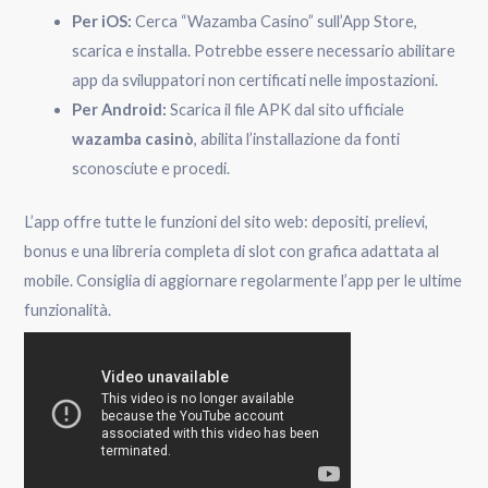
Per iOS:
Cerca “Wazamba Casino” sull’App Store,
scarica e installa. Potrebbe essere necessario abilitare
app da sviluppatori non certificati nelle impostazioni.
Per Android:
Scarica il file APK dal sito ufficiale
wazamba casinò
, abilita l’installazione da fonti
sconosciute e procedi.
L’app offre tutte le funzioni del sito web: depositi, prelievi,
bonus e una libreria completa di slot con grafica adattata al
mobile. Consiglia di aggiornare regolarmente l’app per le ultime
funzionalità.