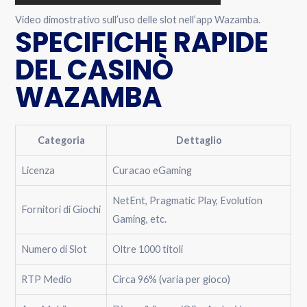
Video dimostrativo sull’uso delle slot nell’app Wazamba.
SPECIFICHE RAPIDE
DEL CASINÒ
WAZAMBA
Categoria
Dettaglio
Licenza
Curacao eGaming
NetEnt, Pragmatic Play, Evolution
Fornitori di Giochi
Gaming, etc.
Numero di Slot
Oltre 1000 titoli
RTP Medio
Circa 96% (varia per gioco)