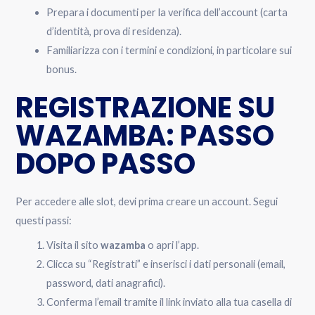
Prepara i documenti per la verifica dell’account (carta
d’identità, prova di residenza).
Familiarizza con i termini e condizioni, in particolare sui
bonus.
REGISTRAZIONE SU
WAZAMBA: PASSO
DOPO PASSO
Per accedere alle slot, devi prima creare un account. Segui
questi passi:
Visita il sito
wazamba
o apri l’app.
Clicca su “Registrati” e inserisci i dati personali (email,
password, dati anagrafici).
Conferma l’email tramite il link inviato alla tua casella di