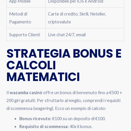
App Mobile
Disponibile per iOS e Android
Metodi di
Carte di credito, Skrill, Neteller,
Pagamento
criptovalute
Supporto Clienti
Live chat 24/7, email
STRATEGIA BONUS E
CALCOLI
MATEMATICI
Il
wazamba casinò
offre un bonus di benvenuto fino a €500 +
200 giri gratuiti. Per sfruttarlo al meglio, comprendi i requisiti
di scommessa (wagering). Ecco un esempio di calcolo:
Bonus ricevuto:
€100 su un deposito di €100.
Requisito di scommessa:
40x il bonus.